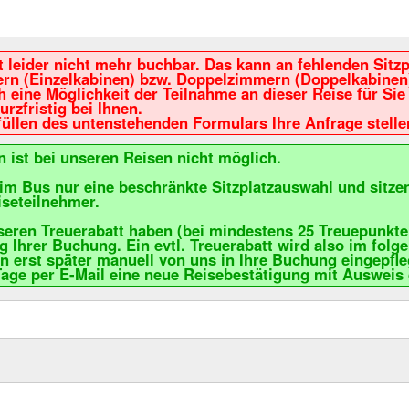
it leider nicht mehr buchbar. Das kann an fehlenden Sitz
rn (Einzelkabinen) bzw. Doppelzimmern (Doppelkabinen)
 eine Möglichkeit der Teilnahme an dieser Reise für Sie g
urzfristig bei Ihnen.
üllen des untenstehenden Formulars Ihre Anfrage stelle
 ist bei unseren Reisen nicht möglich.
im Bus nur eine beschränkte Sitzplatzauswahl und sitze
iseteilnehmer.
eren Treuerabatt haben (bei mindestens 25 Treuepunkten 
g Ihrer Buchung. Ein evtl. Treuerabatt wird also im fo
rn erst später manuell von uns in Ihre Buchung eingepfle
Tage per E-Mail eine neue Reisebestätigung mit Ausweis 