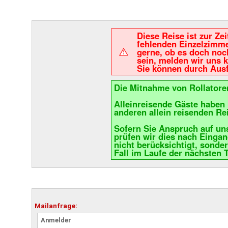
Diese Reise ist zur Ze
fehlenden Einzelzimme
gerne, ob es doch noch
sein, melden wir uns k
Sie können durch Ausf
Die Mitnahme von Rollatoren
Alleinreisende Gäste haben 
anderen allein reisenden Re
Sofern Sie Anspruch auf uns
prüfen wir dies nach Eingan
nicht berücksichtigt, sonde
Fall im Laufe der nächsten 
Mailanfrage:
Anmelder