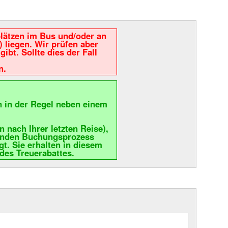
plätzen im Bus und/oder an
 liegen. Wir prüfen aber
ibt. Sollte dies der Fall
n.
n in der Regel neben einem
nach Ihrer letzten Reise),
lgenden Buchungsprozess
gt. Sie erhalten in diesem
des Treuerabattes.