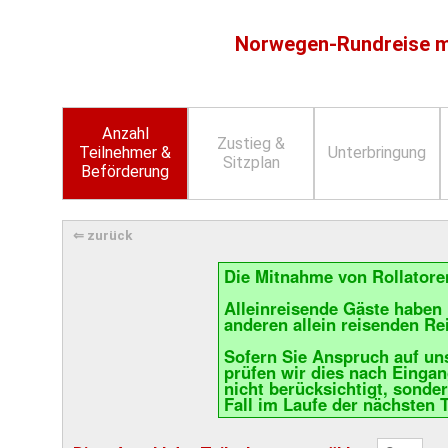
Norwegen-Rundreise mi
Anzahl
Zustieg &
Teilnehmer &
Unterbringung
Sitzplan
Beförderung
⇐ zurück
Die Mitnahme von Rollatoren
Alleinreisende Gäste haben 
anderen allein reisenden Re
Sofern Sie Anspruch auf uns
prüfen wir dies nach Eingan
nicht berücksichtigt, sonde
Fall im Laufe der nächsten 