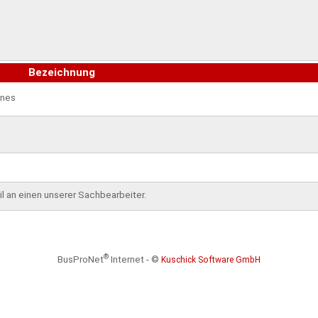
Bezeichnung
enes
l an einen unserer Sachbearbeiter.
®
BusProNet
Internet - ©
Kuschick Software GmbH