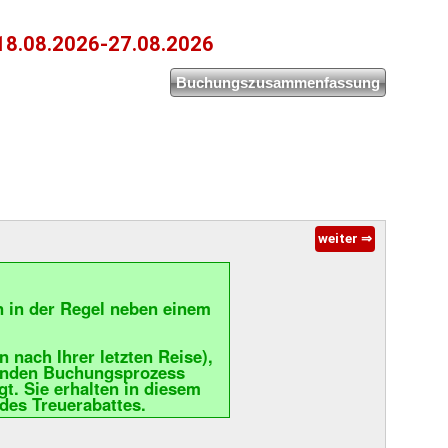
 18.08.2026-27.08.2026
weiter ⇒
n in der Regel neben einem
nach Ihrer letzten Reise),
lgenden Buchungsprozess
gt. Sie erhalten in diesem
des Treuerabattes.