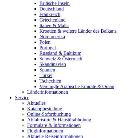
Britische Inseln
Deutschland
Frankreich
Griechenland
Italien & Malta
Kroatien & weitere Länder des Balkans
Nordamerika
Polen
Portugal
Russland & Baltikum
Schweiz & Österreich
Skandinavien
Spanien
Türkei
Tschechien
Vereinigte Arabische Emirate & Oman
Länderinformationen
Service
Aktuelles
Katalogbestellung
Online-Sofortbuchung
Abfahrtsorte & Haustürabholung
Formulare & Informationen
Fluginformationen
Aktuelle Reiseinformationen