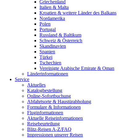
Griechenland
Italien & Malta
Kroatien & weitere Länder des Balkans
Nordamerika
Polen
Portugal
Russland & Baltikum
Schweiz & Österreich
Skandinavien
Spanien
Türkei
Tschechien
Vereinigte Arabische Emirate & Oman
Länderinformationen
Service
Aktuelles
Katalogbestellung
Online-Sofortbuchung
Abfahrtsorte & Haustürabholung
Formulare & Informationen
Fluginformationen
Aktuelle Reiseinformationen
Reisebeurteilung
Blitz-Reisen A-Z/FAQ
Impressionen unserer Reisen