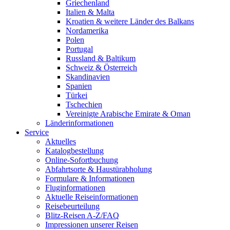
Griechenland
Italien & Malta
Kroatien & weitere Länder des Balkans
Nordamerika
Polen
Portugal
Russland & Baltikum
Schweiz & Österreich
Skandinavien
Spanien
Türkei
Tschechien
Vereinigte Arabische Emirate & Oman
Länderinformationen
Service
Aktuelles
Katalogbestellung
Online-Sofortbuchung
Abfahrtsorte & Haustürabholung
Formulare & Informationen
Fluginformationen
Aktuelle Reiseinformationen
Reisebeurteilung
Blitz-Reisen A-Z/FAQ
Impressionen unserer Reisen