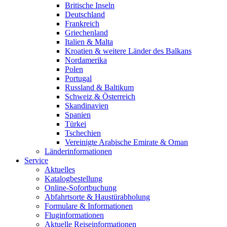
Britische Inseln
Deutschland
Frankreich
Griechenland
Italien & Malta
Kroatien & weitere Länder des Balkans
Nordamerika
Polen
Portugal
Russland & Baltikum
Schweiz & Österreich
Skandinavien
Spanien
Türkei
Tschechien
Vereinigte Arabische Emirate & Oman
Länderinformationen
Service
Aktuelles
Katalogbestellung
Online-Sofortbuchung
Abfahrtsorte & Haustürabholung
Formulare & Informationen
Fluginformationen
Aktuelle Reiseinformationen