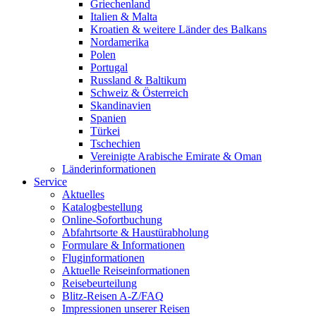
Griechenland
Italien & Malta
Kroatien & weitere Länder des Balkans
Nordamerika
Polen
Portugal
Russland & Baltikum
Schweiz & Österreich
Skandinavien
Spanien
Türkei
Tschechien
Vereinigte Arabische Emirate & Oman
Länderinformationen
Service
Aktuelles
Katalogbestellung
Online-Sofortbuchung
Abfahrtsorte & Haustürabholung
Formulare & Informationen
Fluginformationen
Aktuelle Reiseinformationen
Reisebeurteilung
Blitz-Reisen A-Z/FAQ
Impressionen unserer Reisen