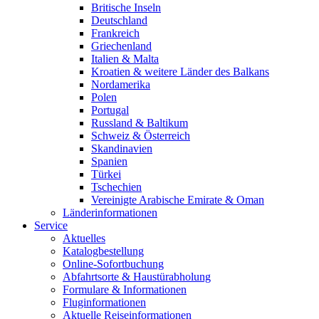
Britische Inseln
Deutschland
Frankreich
Griechenland
Italien & Malta
Kroatien & weitere Länder des Balkans
Nordamerika
Polen
Portugal
Russland & Baltikum
Schweiz & Österreich
Skandinavien
Spanien
Türkei
Tschechien
Vereinigte Arabische Emirate & Oman
Länderinformationen
Service
Aktuelles
Katalogbestellung
Online-Sofortbuchung
Abfahrtsorte & Haustürabholung
Formulare & Informationen
Fluginformationen
Aktuelle Reiseinformationen