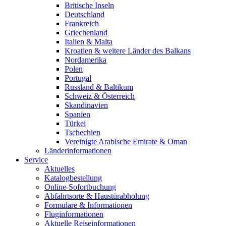
Britische Inseln
Deutschland
Frankreich
Griechenland
Italien & Malta
Kroatien & weitere Länder des Balkans
Nordamerika
Polen
Portugal
Russland & Baltikum
Schweiz & Österreich
Skandinavien
Spanien
Türkei
Tschechien
Vereinigte Arabische Emirate & Oman
Länderinformationen
Service
Aktuelles
Katalogbestellung
Online-Sofortbuchung
Abfahrtsorte & Haustürabholung
Formulare & Informationen
Fluginformationen
Aktuelle Reiseinformationen