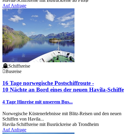
Havila-Schiffsreise mit Busrückreise ab Florø
Auf Anfrage
Schiffsreise
Busreise
16 Tage norwegische Postschiffroute -
10 Nächte an Bord eines der neuen Havila-Schiffe
4 Tage Hinreise mit unserem Bus...
Norwegische Küstenerlebnisse mit Blitz-Reisen und den neuen
Schiffen von Havila...
Havila-Schiffsreise mit Busrückreise ab Trondheim
Auf Anfrage