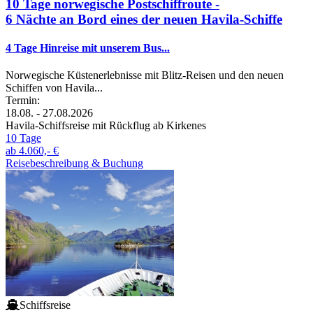
10 Tage norwegische Postschiffroute -
6 Nächte an Bord eines der neuen Havila-Schiffe
4 Tage Hinreise mit unserem Bus...
Norwegische Küstenerlebnisse mit Blitz-Reisen und den neuen
Schiffen von Havila...
Termin:
18.08. - 27.08.2026
Havila-Schiffsreise mit Rückflug ab Kirkenes
10 Tage
ab
4.060,- €
Reisebeschreibung & Buchung
Schiffsreise