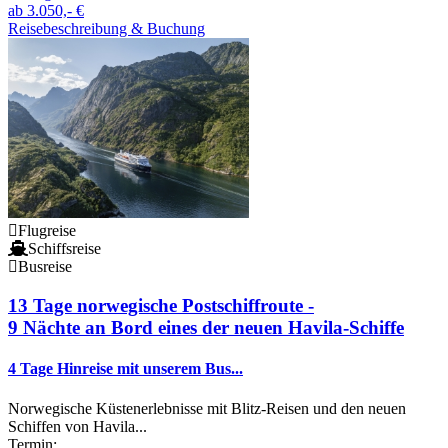
ab
3.050,- €
Reisebeschreibung & Buchung
Flugreise
Schiffsreise
Busreise
13 Tage norwegische Postschiffroute -
9 Nächte an Bord eines der neuen Havila-Schiffe
4 Tage Hinreise mit unserem Bus...
Norwegische Küstenerlebnisse mit Blitz-Reisen und den neuen
Schiffen von Havila...
Termin: