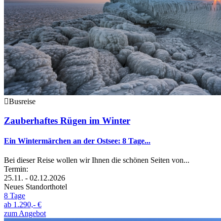
Busreise
Zauberhaftes Rügen im Winter
Ein Wintermärchen an der Ostsee: 8 Tage...
Bei dieser Reise wollen wir Ihnen die schönen Seiten von...
Termin:
25.11. - 02.12.2026
Neues Standorthotel
8 Tage
ab
1.290,- €
zum Angebot