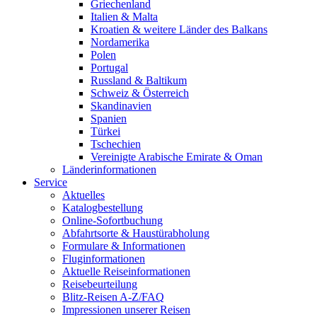
Griechenland
Italien & Malta
Kroatien & weitere Länder des Balkans
Nordamerika
Polen
Portugal
Russland & Baltikum
Schweiz & Österreich
Skandinavien
Spanien
Türkei
Tschechien
Vereinigte Arabische Emirate & Oman
Länderinformationen
Service
Aktuelles
Katalogbestellung
Online-Sofortbuchung
Abfahrtsorte & Haustürabholung
Formulare & Informationen
Fluginformationen
Aktuelle Reiseinformationen
Reisebeurteilung
Blitz-Reisen A-Z/FAQ
Impressionen unserer Reisen