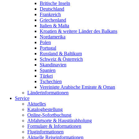
Britische Inseln
Deutschland
Frankreich
Griechenland
Italien & Malta
Kroatien & weitere Länder des Balkans
Nordamerika
Polen
Portugal
Russland & Baltikum
Schweiz & Österreich
Skandinavien
Spanien
Türkei
Tschechien
Vereinigte Arabische Emirate & Oman
Länderinformationen
Service
Aktuelles
Katalogbestellung
Online-Sofortbuchung
Abfahrtsorte & Haustürabholung
Formulare & Informationen
Fluginformationen
Aktuelle Reiseinformationen