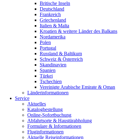
Britische Inseln
Deutschland
Frankreich
Griechenland
Italien & Malta
Kroatien & weitere Länder des Balkans
Nordamerika
Polen
Portugal
Russland & Baltikum
Schweiz & Österreich
Skandinavien
Spanien
Türkei
Tschechien
Vereinigte Arabische Emirate & Oman
Länderinformationen
Service
Aktuelles
Katalogbestellung
Online-Sofortbuchung
Abfahrtsorte & Haustürabholung
Formulare & Informationen
Fluginformationen
Aktuelle Reiseinformationen