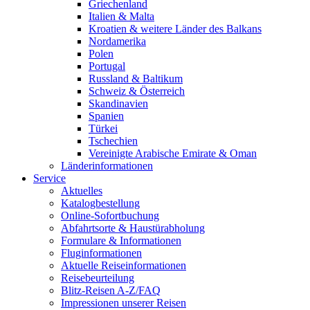
Griechenland
Italien & Malta
Kroatien & weitere Länder des Balkans
Nordamerika
Polen
Portugal
Russland & Baltikum
Schweiz & Österreich
Skandinavien
Spanien
Türkei
Tschechien
Vereinigte Arabische Emirate & Oman
Länderinformationen
Service
Aktuelles
Katalogbestellung
Online-Sofortbuchung
Abfahrtsorte & Haustürabholung
Formulare & Informationen
Fluginformationen
Aktuelle Reiseinformationen
Reisebeurteilung
Blitz-Reisen A-Z/FAQ
Impressionen unserer Reisen