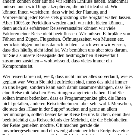
ändern können oder auf die wir keinen Einfluss haben. Manchmal
müssen auch wir Dinge akzeptieren, die nicht ideal sind. Wir
können Ihnen versichern, dass wir bei der Planung und
Vorbereitung jeder Reise stets größtmögliche Sorgfalt walten lassen.
Aber 100%ige Perfektion werden auch wir nicht bieten können,
denn auch als erfahrener Reiseveranstalter können wir viele
Faktoren einer Reise nicht beeinflussen. Wir müssen Fahrpläne von
Fähren und Zügen, Flugzeiten, Öffnungszeiten von Museen etc.
berücksichtigen und uns danach richten – auch wenn wir wissen,
dass dies häufig nicht ideal ist. Wir bemühen uns aber stets darum,
für Sie als unsere Reisegäste den bestmöglichen Reiseverlauf
zusammenzustellen – wohlwissend, dass vieles immer ein
Kompromiss ist.
Wer reiseerfahren ist, weiß, dass nicht immer alles so verläuft, wie es
geplant war. Wenn Sie nicht zufrieden sind, muss das nicht immer
an uns liegen, sondern kann auch damit zusammenhängen, dass Sie
eine Reise mit falschen Erwartungen angetreten haben. Und Sie
sollten immer bedenken, dass es Programmpunkte gibt, die Ihnen
nicht gefallen, anderen Reiseteilnehmern aber sehr wohl. Menschen,
die stets das „Haar in der Suppe“ suchen und gerne an allem
herumnörgeln, sollten besser keine Reise bei uns buchen, denn dies
beeinträchtigt das Reiseerlebnis der Mehrheit, die die Schönheiten
der Reise genießen möchte. Oft machen gerade die
unvorhergesehenen und ein wenig abenteuerlichen Ereignisse eine