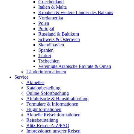
Griechenland
Italien & Malta
Kroatien & weitere Länder des Balkans
Nordamerika
Polen
Portugal
Russland & Baltikum
Schweiz & Österreich
Skandinavien
Spanien
Türkei
Tschechien
Vereinigte Arabische Emirate & Oman
Länderinformationen
Service
Aktuelles
Katalogbestellung
Online-Sofortbuchung
Abfahrtsorte & Haustürabholung
Formulare & Informationen
Fluginformationen
Aktuelle Reiseinformationen
Reisebeurteilung
Blitz-Reisen A-Z/FAQ
Impressionen unserer Reisen