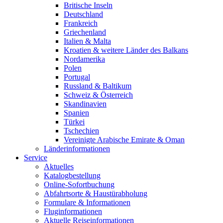
Britische Inseln
Deutschland
Frankreich
Griechenland
Italien & Malta
Kroatien & weitere Länder des Balkans
Nordamerika
Polen
Portugal
Russland & Baltikum
Schweiz & Österreich
Skandinavien
Spanien
Türkei
Tschechien
Vereinigte Arabische Emirate & Oman
Länderinformationen
Service
Aktuelles
Katalogbestellung
Online-Sofortbuchung
Abfahrtsorte & Haustürabholung
Formulare & Informationen
Fluginformationen
Aktuelle Reiseinformationen