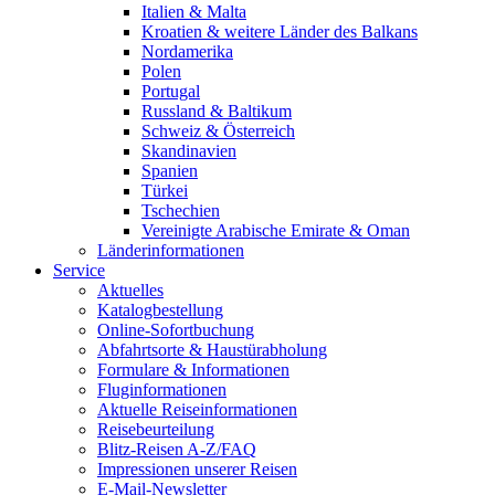
Italien & Malta
Kroatien & weitere Länder des Balkans
Nordamerika
Polen
Portugal
Russland & Baltikum
Schweiz & Österreich
Skandinavien
Spanien
Türkei
Tschechien
Vereinigte Arabische Emirate & Oman
Länderinformationen
Service
Aktuelles
Katalogbestellung
Online-Sofortbuchung
Abfahrtsorte & Haustürabholung
Formulare & Informationen
Fluginformationen
Aktuelle Reiseinformationen
Reisebeurteilung
Blitz-Reisen A-Z/FAQ
Impressionen unserer Reisen
E-Mail-Newsletter