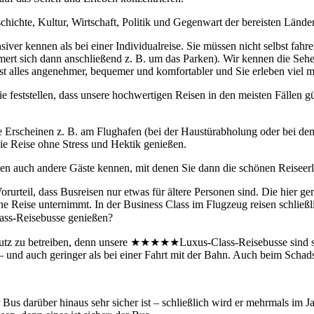
hichte, Kultur, Wirtschaft, Politik und Gegenwart der bereisten Länder
siver kennen als bei einer Individualreise. Sie müssen nicht selbst fahr
ert sich dann anschließend z. B. um das Parken). Wir kennen die Seh
t alles angenehmer, bequemer und komfortabler und Sie erleben viel m
feststellen, dass unsere hochwertigen Reisen in den meisten Fällen g
iche Erscheinen z. B. am Flughafen (bei der Haustürabholung oder bei 
ie Reise ohne Stress und Hektik genießen.
nen auch andere Gäste kennen, mit denen Sie dann die schönen Reiseerl
n Vorurteil, dass Busreisen nur etwas für ältere Personen sind. Die hie
 eine Reise unternimmt. In der Business Class im Flugzeug reisen schlie
ss-Reisebusse genießen?
hutz zu betreiben, denn unsere ★★★★★Luxus-Class-Reisebusse sind se
 – und auch geringer als bei einer Fahrt mit der Bahn. Auch beim Schad
 Bus darüber hinaus sehr sicher ist – schließlich wird er mehrmals im J