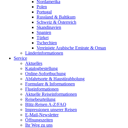
Nordamerika
Polen
Portugal
Russland & Baltikum
Schweiz & Österreich
Skandinavien
Spanien
Türkei
Tschechien
Vereinigte Arabische Emirate & Oman
Länderinformationen
Service
Aktuelles
Katalogbestellung
Online-Sofortbuchung
Abfahrtsorte & Haustürabholung
Formulare & Informationen
Fluginformationen
Aktuelle Reiseinformationen
Reisebeurteilung
Blitz-Reisen A-Z/FAQ
Impressionen unserer Reisen
E-Mail-Newsletter
Öffnungszeiten
Ihr Weg zu uns