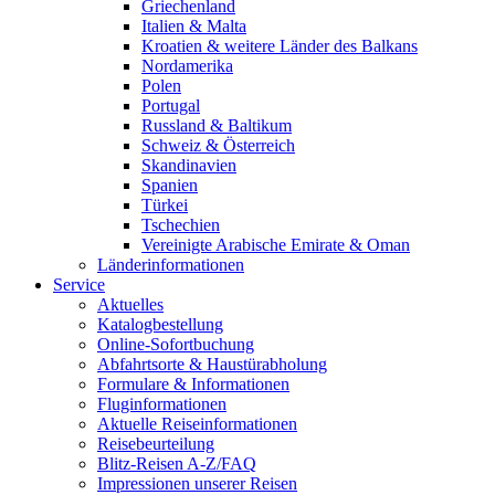
Griechenland
Italien & Malta
Kroatien & weitere Länder des Balkans
Nordamerika
Polen
Portugal
Russland & Baltikum
Schweiz & Österreich
Skandinavien
Spanien
Türkei
Tschechien
Vereinigte Arabische Emirate & Oman
Länderinformationen
Service
Aktuelles
Katalogbestellung
Online-Sofortbuchung
Abfahrtsorte & Haustürabholung
Formulare & Informationen
Fluginformationen
Aktuelle Reiseinformationen
Reisebeurteilung
Blitz-Reisen A-Z/FAQ
Impressionen unserer Reisen