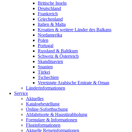
Britische Inseln
Deutschland
Frankreich
Griechenland
Italien & Malta
Kroatien & weitere Länder des Balkans
Nordamerika
Polen
Portugal
Russland & Baltikum
Schweiz & Österreich
Skandinavien
Spanien
Türkei
Tschechien
Vereinigte Arabische Emirate & Oman
Länderinformationen
Service
Aktuelles
Katalogbestellung
Online-Sofortbuchung
Abfahrtsorte & Haustürabholung
Formulare & Informationen
Fluginformationen
Aktuelle Reiseinformationen