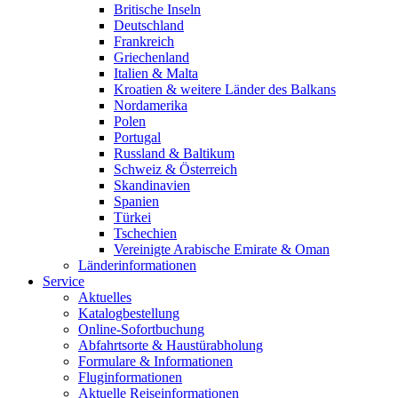
Britische Inseln
Deutschland
Frankreich
Griechenland
Italien & Malta
Kroatien & weitere Länder des Balkans
Nordamerika
Polen
Portugal
Russland & Baltikum
Schweiz & Österreich
Skandinavien
Spanien
Türkei
Tschechien
Vereinigte Arabische Emirate & Oman
Länderinformationen
Service
Aktuelles
Katalogbestellung
Online-Sofortbuchung
Abfahrtsorte & Haustürabholung
Formulare & Informationen
Fluginformationen
Aktuelle Reiseinformationen