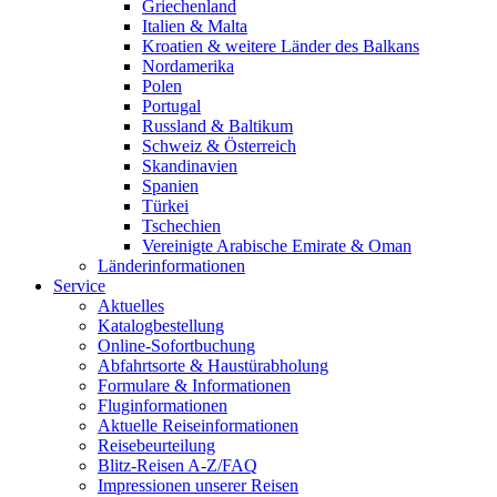
Griechenland
Italien & Malta
Kroatien & weitere Länder des Balkans
Nordamerika
Polen
Portugal
Russland & Baltikum
Schweiz & Österreich
Skandinavien
Spanien
Türkei
Tschechien
Vereinigte Arabische Emirate & Oman
Länderinformationen
Service
Aktuelles
Katalogbestellung
Online-Sofortbuchung
Abfahrtsorte & Haustürabholung
Formulare & Informationen
Fluginformationen
Aktuelle Reiseinformationen
Reisebeurteilung
Blitz-Reisen A-Z/FAQ
Impressionen unserer Reisen