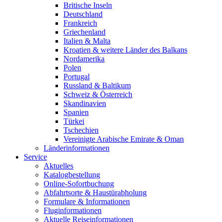
Britische Inseln
Deutschland
Frankreich
Griechenland
Italien & Malta
Kroatien & weitere Länder des Balkans
Nordamerika
Polen
Portugal
Russland & Baltikum
Schweiz & Österreich
Skandinavien
Spanien
Türkei
Tschechien
Vereinigte Arabische Emirate & Oman
Länderinformationen
Service
Aktuelles
Katalogbestellung
Online-Sofortbuchung
Abfahrtsorte & Haustürabholung
Formulare & Informationen
Fluginformationen
Aktuelle Reiseinformationen