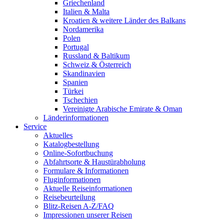
Griechenland
Italien & Malta
Kroatien & weitere Länder des Balkans
Nordamerika
Polen
Portugal
Russland & Baltikum
Schweiz & Österreich
Skandinavien
Spanien
Türkei
Tschechien
Vereinigte Arabische Emirate & Oman
Länderinformationen
Service
Aktuelles
Katalogbestellung
Online-Sofortbuchung
Abfahrtsorte & Haustürabholung
Formulare & Informationen
Fluginformationen
Aktuelle Reiseinformationen
Reisebeurteilung
Blitz-Reisen A-Z/FAQ
Impressionen unserer Reisen