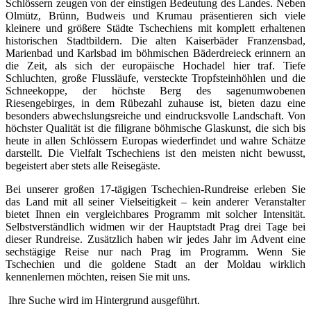
Schlössern zeugen von der einstigen Bedeutung des Landes. Neben
Olmütz, Brünn, Budweis und Krumau präsentieren sich viele
kleinere und größere Städte Tschechiens mit komplett erhaltenen
historischen Stadtbildern. Die alten Kaiserbäder Franzensbad,
Marienbad und Karlsbad im böhmischen Bäderdreieck erinnern an
die Zeit, als sich der europäische Hochadel hier traf. Tiefe
Schluchten, große Flussläufe, versteckte Tropfsteinhöhlen und die
Schneekoppe, der höchste Berg des sagenumwobenen
Riesengebirges, in dem Rübezahl zuhause ist, bieten dazu eine
besonders abwechslungsreiche und eindrucksvolle Landschaft. Von
höchster Qualität ist die filigrane böhmische Glaskunst, die sich bis
heute in allen Schlössern Europas wiederfindet und wahre Schätze
darstellt. Die Vielfalt Tschechiens ist den meisten nicht bewusst,
begeistert aber stets alle Reisegäste.
Bei unserer großen 17-tägigen Tschechien-Rundreise erleben Sie
das Land mit all seiner Vielseitigkeit – kein anderer Veranstalter
bietet Ihnen ein vergleichbares Programm mit solcher Intensität.
Selbstverständlich widmen wir der Hauptstadt Prag drei Tage bei
dieser Rundreise. Zusätzlich haben wir jedes Jahr im Advent eine
sechstägige Reise nur nach Prag im Programm. Wenn Sie
Tschechien und die goldene Stadt an der Moldau wirklich
kennenlernen möchten, reisen Sie mit uns.
Ihre Suche wird im Hintergrund ausgeführt.