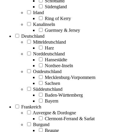
Schottland
Südengland
Irland
Ring of Kerry
Kanalinseln
Guernsey & Jersey
Deutschland
Mitteldeutschland
Harz
Norddeutschland
Hansestädte
Nordsee-Inseln
Ostdeutschland
Mecklenburg-Vorpommern
Sachsen
Süddeutschland
Baden-Württemberg
Bayern
Frankreich
Auvergne & Dordogne
Clermont-Ferrand & Sarlat
Burgund
Beaune