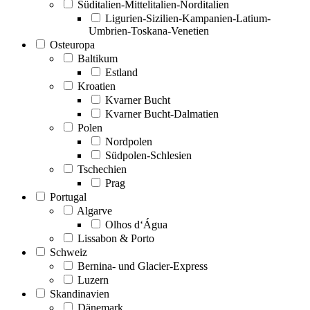
Süditalien-Mittelitalien-Norditalien
Ligurien-Sizilien-Kampanien-Latium-
Umbrien-Toskana-Venetien
Osteuropa
Baltikum
Estland
Kroatien
Kvarner Bucht
Kvarner Bucht-Dalmatien
Polen
Nordpolen
Südpolen-Schlesien
Tschechien
Prag
Portugal
Algarve
Olhos d‘Água
Lissabon & Porto
Schweiz
Bernina- und Glacier-Express
Luzern
Skandinavien
Dänemark