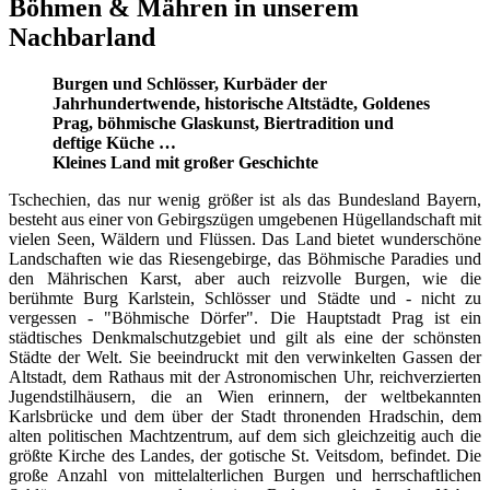
Böhmen & Mähren in unserem
Nachbarland
Burgen und Schlösser, Kurbäder der
Jahrhundertwende, historische Altstädte, Goldenes
Prag, böhmische Glaskunst, Biertradition und
deftige Küche …
Kleines Land mit großer Geschichte
Tschechien, das nur wenig größer ist als das Bundesland Bayern,
besteht aus einer von Gebirgszügen umgebenen Hügellandschaft mit
vielen Seen, Wäldern und Flüssen. Das Land bietet wunderschöne
Landschaften wie das Riesengebirge, das Böhmische Paradies und
den Mährischen Karst, aber auch reizvolle Burgen, wie die
berühmte Burg Karlstein, Schlösser und Städte und - nicht zu
vergessen - "Böhmische Dörfer". Die Hauptstadt Prag ist ein
städtisches Denkmalschutzgebiet und gilt als eine der schönsten
Städte der Welt. Sie beeindruckt mit den verwinkelten Gassen der
Altstadt, dem Rathaus mit der Astronomischen Uhr, reichverzierten
Jugendstilhäusern, die an Wien erinnern, der weltbekannten
Karlsbrücke und dem über der Stadt thronenden Hradschin, dem
alten politischen Machtzentrum, auf dem sich gleichzeitig auch die
größte Kirche des Landes, der gotische St. Veitsdom, befindet. Die
große Anzahl von mittelalterlichen Burgen und herrschaftlichen