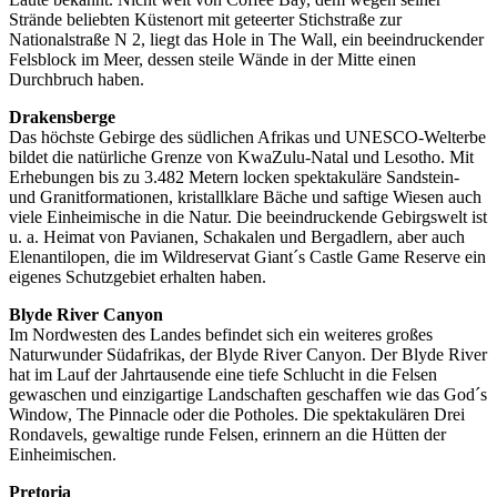
Strände beliebten Küstenort mit geteerter Stichstraße zur
Nationalstraße N 2, liegt das Hole in The Wall, ein beeindruckender
Felsblock im Meer, dessen steile Wände in der Mitte einen
Durchbruch haben.
Drakensberge
Das höchste Gebirge des südlichen Afrikas und UNESCO-Welterbe
bildet die natürliche Grenze von KwaZulu-Natal und Lesotho. Mit
Erhebungen bis zu 3.482 Metern locken spektakuläre Sandstein-
und Granitformationen, kristallklare Bäche und saftige Wiesen auch
viele Einheimische in die Natur. Die beeindruckende Gebirgswelt ist
u. a. Heimat von Pavianen, Schakalen und Bergadlern, aber auch
Elenantilopen, die im Wildreservat Giant´s Castle Game Reserve ein
eigenes Schutzgebiet erhalten haben.
Blyde River Canyon
Im Nordwesten des Landes befindet sich ein weiteres großes
Naturwunder Südafrikas, der Blyde River Canyon. Der Blyde River
hat im Lauf der Jahrtausende eine tiefe Schlucht in die Felsen
gewaschen und einzigartige Landschaften geschaffen wie das God´s
Window, The Pinnacle oder die Potholes. Die spektakulären Drei
Rondavels, gewaltige runde Felsen, erinnern an die Hütten der
Einheimischen.
Pretoria