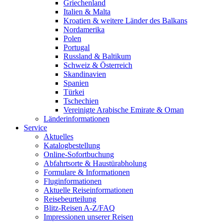
Griechenland
Italien & Malta
Kroatien & weitere Länder des Balkans
Nordamerika
Polen
Portugal
Russland & Baltikum
Schweiz & Österreich
Skandinavien
Spanien
Türkei
Tschechien
Vereinigte Arabische Emirate & Oman
Länderinformationen
Service
Aktuelles
Katalogbestellung
Online-Sofortbuchung
Abfahrtsorte & Haustürabholung
Formulare & Informationen
Fluginformationen
Aktuelle Reiseinformationen
Reisebeurteilung
Blitz-Reisen A-Z/FAQ
Impressionen unserer Reisen