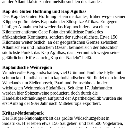
an der Atlantikküste zu den meistbesuchten des Landes.
Kap der Guten Hoffnung und Kap Agulhas
Das Kap der Guten Hoffnung ist ein markantes, früher wegen seiner
Klippen gefürchtetes Kap nahe der Südspitze Afrikas. Entgegen
häufiger Annahmen ist weder das Kap noch der etwa einen
Kilometer entfernte Cape Point der südlichste Punkt des
afrikanischen Kontinents, sondern der südwestlichste. Etwa 150
Kilometer weiter östlich, an der geografischen Grenze zwischen
Atlantischem und Indischem Ozean, befindet sich der tatsächlich
südlichste Punkt, das Kap Agulhas, das - vermutlich wegen seiner
gefährlichen Riffe - auch „Kap der Nadeln“ heißt.
Kapländische Weinregion
Wundervolle Berglandschaften, viel Grün und ländliche Idylle mit
schmucken Landhäusern im kapholländischen Stil findet man in den
Winelands um Stellenbosch, Paarl und Franschhoek in der
wichtigsten Weinregion Südafrikas. Seit dem 17. Jahrhundert
werden hier Spitzenweine produziert, doch durch die
Handelsbeschränkungen aufgrund der Apartheidpolitik wurden sie
erst Anfang der 90er Jahr nach Mitteleuropa exportiert.
Krüger-Nationalpark
Der Krüger-Nationalpark ist das größte Wildschutzgebiet in
Südafrika. Hier leben etwa 150 Säugetier- und fast 500 Vogelarten,