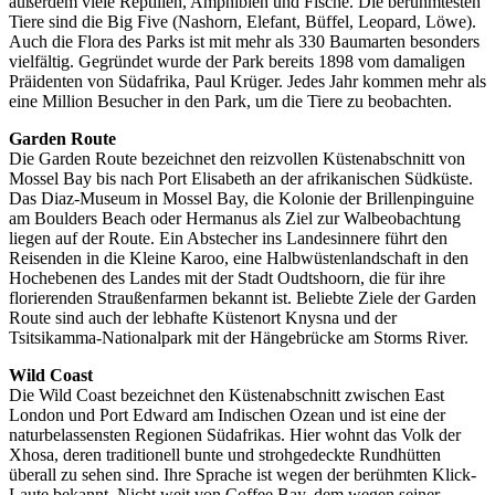
außerdem viele Reptilien, Amphibien und Fische. Die berühmtesten
Tiere sind die Big Five (Nashorn, Elefant, Büffel, Leopard, Löwe).
Auch die Flora des Parks ist mit mehr als 330 Baumarten besonders
vielfältig. Gegründet wurde der Park bereits 1898 vom damaligen
Präidenten von Südafrika, Paul Krüger. Jedes Jahr kommen mehr als
eine Million Besucher in den Park, um die Tiere zu beobachten.
Garden Route
Die Garden Route bezeichnet den reizvollen Küstenabschnitt von
Mossel Bay bis nach Port Elisabeth an der afrikanischen Südküste.
Das Diaz-Museum in Mossel Bay, die Kolonie der Brillenpinguine
am Boulders Beach oder Hermanus als Ziel zur Walbeobachtung
liegen auf der Route. Ein Abstecher ins Landesinnere führt den
Reisenden in die Kleine Karoo, eine Halbwüstenlandschaft in den
Hochebenen des Landes mit der Stadt Oudtshoorn, die für ihre
florierenden Straußenfarmen bekannt ist. Beliebte Ziele der Garden
Route sind auch der lebhafte Küstenort Knysna und der
Tsitsikamma-Nationalpark mit der Hängebrücke am Storms River.
Wild Coast
Die Wild Coast bezeichnet den Küstenabschnitt zwischen East
London und Port Edward am Indischen Ozean und ist eine der
naturbelassensten Regionen Südafrikas. Hier wohnt das Volk der
Xhosa, deren traditionell bunte und strohgedeckte Rundhütten
überall zu sehen sind. Ihre Sprache ist wegen der berühmten Klick-
Laute bekannt. Nicht weit von Coffee Bay, dem wegen seiner