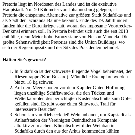
Pretoria liegt im Nordosten des Landes und ist die exekutive
Hauptstadt. Nur 50 Kilometer von Johannesburg gelegen, ist
Pretoria die entspannte Alternative zur größten Stadt Südafrikas und
als Stadt der Jacaranda-Bäume bekannt. Ende des 19. Jahrhundert
fanden hier die Burenkriege statt, woran das imposante Voortrecker-
Denkmal erinnern soll. In Pretoria befindet sich auch die erst 2013
enthüllte, neun Meter hohe Bronzestaue von Nelson Mandela. Die
größte Sehenswürdigkeit Pretorias sind die Union Buildings, wo
sich der Regierungssitz und der Sitz des Präsidenten befindet.
Hätten Sie’s gewusst?
In Südafrika ist der schwerste fliegende Vogel beheimatet, der
Riesentrappe (Kori Bustard). Männliche Exemplare werden
bis zu 18 kg schwer.
Auf dem Meeresboden vor dem Kap der Guten Hoffnung
liegen unzählige Schiffswracks, die den Tücken und
Wetterkapriolen des berüchtigten Küstenabschnitts zum Opfer
gefallen sind. Es gibt sogar einen Shipwreck Trail für
interessierte Besucher.
Schon Jan van Riebeeck ließ Wein anbauen, um Kapstadt als
Anlaufstation der Vereinigten Ostindischen Kompanie
attraktiv zu machen. Klimatisch wird der Weinbau in
Südafrika durch den aus der Arktis kommenden kühlen