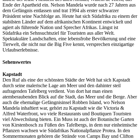
Ende der Apartheid ein. Nelson Mandela wurde nach 27 Jahren aus
dem Gefängnis entlassen und trat 1994 als erster schwarzer
Präsident seine Nachfolge an. Heute hat sich Südafrika zu einem der
stabilsten Länder auf dem afrikanischen Kontinent entwickelt und
agiert als führende Nation und Sprecher Afrikas. Längst ist
Südafrika ein Sehnsuchtsziel für Touristen aus aller Welt.
Spektakuläre Landschaften, eine lebensfrohe Bevölkerung und eine
Tierwelt, die nicht nur die Big Five kennt, versprechen einzigartige
Urlaubserlebnisse.
Sehenswertes
Kapstadt
Den Ruf als eine der schönsten Städte der Welt hat sich Kapstadt
durch seine malerische Lage am Meer und den dahinter steil
aufragenden Tafelberg verdient. Von dort hat man einen
atemberaubenden Blick auf die Stadt, das Meer und die Berge. Aber
auch die ehemalige Gefängnisinsel Robben Island, wo Nelson
Mandela inhaftiert war, gehört zu Kapstadt wie die Victoria &
Alfred Waterfront, wo viele Restaurants und Boutiquen Touristen
viel Abwechslung bieten. Ein Muss ist auch der Botanische Garten
von Kirstenbosch zu Füßen des Tafelbergs, in dem nur einheimische
Pflanzen wachsen wie Südafrikas Nationalpflanze Protea. In den
Sommermonaten gehören die Strände von Camps Bay und Clifton