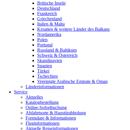
Britische Inseln
Deutschland
Frankreich
Griechenland
Italien & Malta
Kroatien & weitere Länder des Balkans
Nordamerika
Polen
Portugal
Russland & Baltikum
Schweiz & Österreich
Skandinavien
Spanien
Türkei
Tschechien
Vereinigte Arabische Emirate & Oman
Länderinformationen
Service
Aktuelles
Katalogbestellung
Online-Sofortbuchung
Abfahrtsorte & Haustürabholung
Formulare & Informationen
Fluginformationen
Aktuelle Reiseinformationen