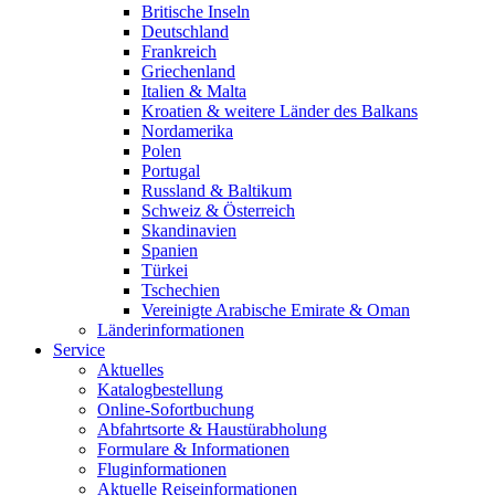
Britische Inseln
Deutschland
Frankreich
Griechenland
Italien & Malta
Kroatien & weitere Länder des Balkans
Nordamerika
Polen
Portugal
Russland & Baltikum
Schweiz & Österreich
Skandinavien
Spanien
Türkei
Tschechien
Vereinigte Arabische Emirate & Oman
Länderinformationen
Service
Aktuelles
Katalogbestellung
Online-Sofortbuchung
Abfahrtsorte & Haustürabholung
Formulare & Informationen
Fluginformationen
Aktuelle Reiseinformationen