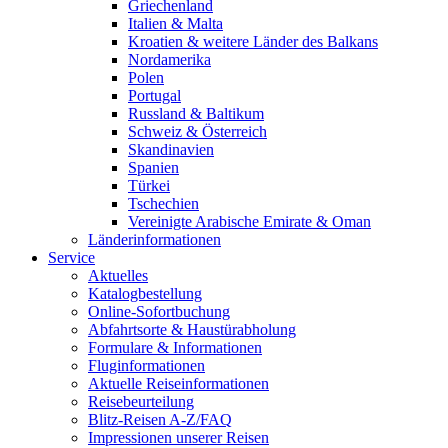
Griechenland
Italien & Malta
Kroatien & weitere Länder des Balkans
Nordamerika
Polen
Portugal
Russland & Baltikum
Schweiz & Österreich
Skandinavien
Spanien
Türkei
Tschechien
Vereinigte Arabische Emirate & Oman
Länderinformationen
Service
Aktuelles
Katalogbestellung
Online-Sofortbuchung
Abfahrtsorte & Haustürabholung
Formulare & Informationen
Fluginformationen
Aktuelle Reiseinformationen
Reisebeurteilung
Blitz-Reisen A-Z/FAQ
Impressionen unserer Reisen