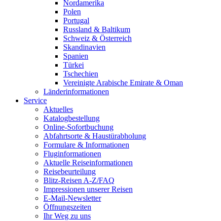
Nordamerika
Polen
Portugal
Russland & Baltikum
Schweiz & Österreich
Skandinavien
Spanien
Türkei
Tschechien
Vereinigte Arabische Emirate & Oman
Länderinformationen
Service
Aktuelles
Katalogbestellung
Online-Sofortbuchung
Abfahrtsorte & Haustürabholung
Formulare & Informationen
Fluginformationen
Aktuelle Reiseinformationen
Reisebeurteilung
Blitz-Reisen A-Z/FAQ
Impressionen unserer Reisen
E-Mail-Newsletter
Öffnungszeiten
Ihr Weg zu uns