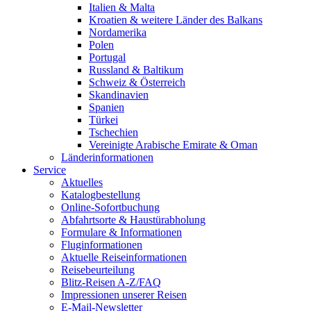
Italien & Malta
Kroatien & weitere Länder des Balkans
Nordamerika
Polen
Portugal
Russland & Baltikum
Schweiz & Österreich
Skandinavien
Spanien
Türkei
Tschechien
Vereinigte Arabische Emirate & Oman
Länderinformationen
Service
Aktuelles
Katalogbestellung
Online-Sofortbuchung
Abfahrtsorte & Haustürabholung
Formulare & Informationen
Fluginformationen
Aktuelle Reiseinformationen
Reisebeurteilung
Blitz-Reisen A-Z/FAQ
Impressionen unserer Reisen
E-Mail-Newsletter