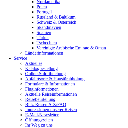
Nordamerika
Polen
Portugal
Russland & Baltikum
Schweiz & Österreich
Skandinavien
Spanien
Türkei
Tschechien
Vereinigte Arabische Emirate & Oman
Länderinformationen
Service
Aktuelles
Katalogbestellung
Online-Sofortbuchung
Abfahrtsorte & Haustürabholung
Formulare & Informationen
Fluginformationen
Aktuelle Reiseinformationen
Reisebeurteilung
Blitz-Reisen A-Z/FAQ
Impressionen unserer Reisen
E-Mail-Newsletter
Öffnungszeiten
Ihr Weg zu uns