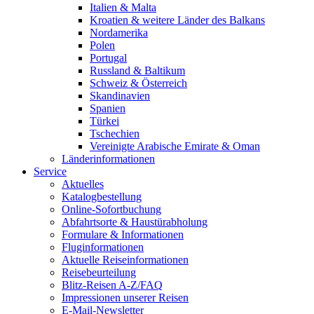
Italien & Malta
Kroatien & weitere Länder des Balkans
Nordamerika
Polen
Portugal
Russland & Baltikum
Schweiz & Österreich
Skandinavien
Spanien
Türkei
Tschechien
Vereinigte Arabische Emirate & Oman
Länderinformationen
Service
Aktuelles
Katalogbestellung
Online-Sofortbuchung
Abfahrtsorte & Haustürabholung
Formulare & Informationen
Fluginformationen
Aktuelle Reiseinformationen
Reisebeurteilung
Blitz-Reisen A-Z/FAQ
Impressionen unserer Reisen
E-Mail-Newsletter