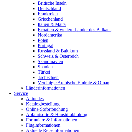
Britische Inseln
Deutschland
Frankreich
Griechenland
Italien & Malta
Kroatien & weitere Länder des Balkans
Nordamerika
Polen
Portugal
Russland & Baltikum
Schweiz & Österreich
Skandinavien
Spanien
Türkei
Tschechien
Vereinigte Arabische Emirate & Oman
Länderinformationen
Service
Aktuelles
Katalogbestellung
Online-Sofortbuchung
Abfahrtsorte & Haustürabholung
Formulare & Informationen
Fluginformationen
Aktuelle Reiseinformationen