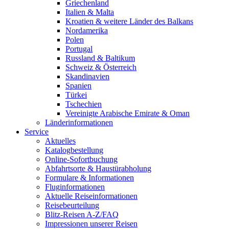
Griechenland
Italien & Malta
Kroatien & weitere Länder des Balkans
Nordamerika
Polen
Portugal
Russland & Baltikum
Schweiz & Österreich
Skandinavien
Spanien
Türkei
Tschechien
Vereinigte Arabische Emirate & Oman
Länderinformationen
Service
Aktuelles
Katalogbestellung
Online-Sofortbuchung
Abfahrtsorte & Haustürabholung
Formulare & Informationen
Fluginformationen
Aktuelle Reiseinformationen
Reisebeurteilung
Blitz-Reisen A-Z/FAQ
Impressionen unserer Reisen