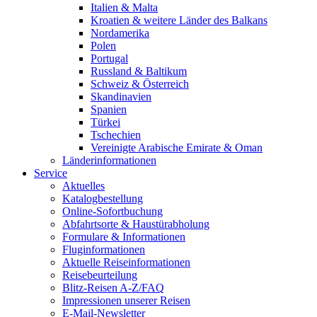
Italien & Malta
Kroatien & weitere Länder des Balkans
Nordamerika
Polen
Portugal
Russland & Baltikum
Schweiz & Österreich
Skandinavien
Spanien
Türkei
Tschechien
Vereinigte Arabische Emirate & Oman
Länderinformationen
Service
Aktuelles
Katalogbestellung
Online-Sofortbuchung
Abfahrtsorte & Haustürabholung
Formulare & Informationen
Fluginformationen
Aktuelle Reiseinformationen
Reisebeurteilung
Blitz-Reisen A-Z/FAQ
Impressionen unserer Reisen
E-Mail-Newsletter