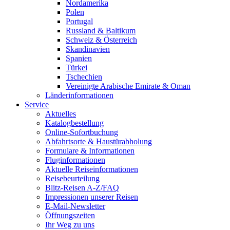
Nordamerika
Polen
Portugal
Russland & Baltikum
Schweiz & Österreich
Skandinavien
Spanien
Türkei
Tschechien
Vereinigte Arabische Emirate & Oman
Länderinformationen
Service
Aktuelles
Katalogbestellung
Online-Sofortbuchung
Abfahrtsorte & Haustürabholung
Formulare & Informationen
Fluginformationen
Aktuelle Reiseinformationen
Reisebeurteilung
Blitz-Reisen A-Z/FAQ
Impressionen unserer Reisen
E-Mail-Newsletter
Öffnungszeiten
Ihr Weg zu uns