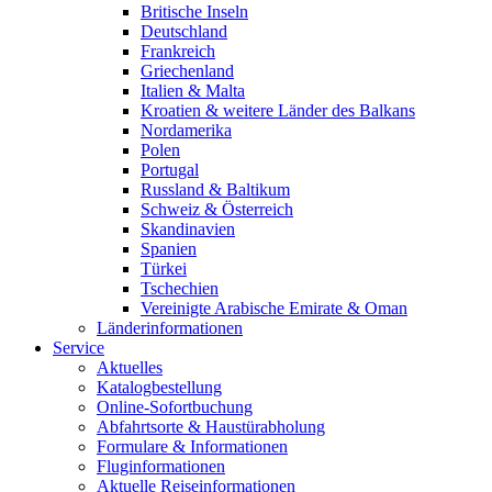
Britische Inseln
Deutschland
Frankreich
Griechenland
Italien & Malta
Kroatien & weitere Länder des Balkans
Nordamerika
Polen
Portugal
Russland & Baltikum
Schweiz & Österreich
Skandinavien
Spanien
Türkei
Tschechien
Vereinigte Arabische Emirate & Oman
Länderinformationen
Service
Aktuelles
Katalogbestellung
Online-Sofortbuchung
Abfahrtsorte & Haustürabholung
Formulare & Informationen
Fluginformationen
Aktuelle Reiseinformationen