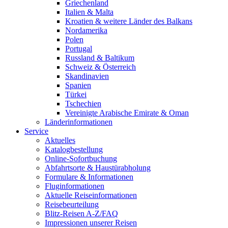
Griechenland
Italien & Malta
Kroatien & weitere Länder des Balkans
Nordamerika
Polen
Portugal
Russland & Baltikum
Schweiz & Österreich
Skandinavien
Spanien
Türkei
Tschechien
Vereinigte Arabische Emirate & Oman
Länderinformationen
Service
Aktuelles
Katalogbestellung
Online-Sofortbuchung
Abfahrtsorte & Haustürabholung
Formulare & Informationen
Fluginformationen
Aktuelle Reiseinformationen
Reisebeurteilung
Blitz-Reisen A-Z/FAQ
Impressionen unserer Reisen