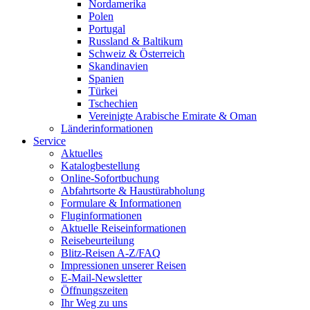
Nordamerika
Polen
Portugal
Russland & Baltikum
Schweiz & Österreich
Skandinavien
Spanien
Türkei
Tschechien
Vereinigte Arabische Emirate & Oman
Länderinformationen
Service
Aktuelles
Katalogbestellung
Online-Sofortbuchung
Abfahrtsorte & Haustürabholung
Formulare & Informationen
Fluginformationen
Aktuelle Reiseinformationen
Reisebeurteilung
Blitz-Reisen A-Z/FAQ
Impressionen unserer Reisen
E-Mail-Newsletter
Öffnungszeiten
Ihr Weg zu uns