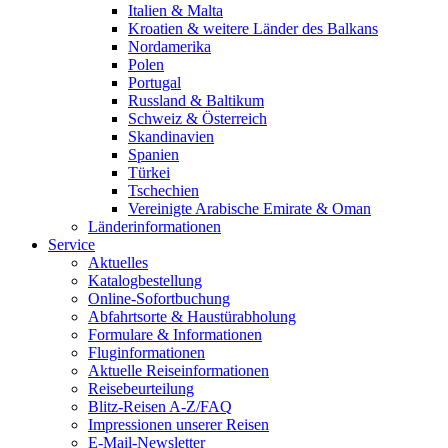
Italien & Malta
Kroatien & weitere Länder des Balkans
Nordamerika
Polen
Portugal
Russland & Baltikum
Schweiz & Österreich
Skandinavien
Spanien
Türkei
Tschechien
Vereinigte Arabische Emirate & Oman
Länderinformationen
Service
Aktuelles
Katalogbestellung
Online-Sofortbuchung
Abfahrtsorte & Haustürabholung
Formulare & Informationen
Fluginformationen
Aktuelle Reiseinformationen
Reisebeurteilung
Blitz-Reisen A-Z/FAQ
Impressionen unserer Reisen
E-Mail-Newsletter