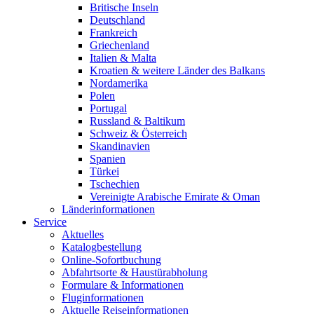
Britische Inseln
Deutschland
Frankreich
Griechenland
Italien & Malta
Kroatien & weitere Länder des Balkans
Nordamerika
Polen
Portugal
Russland & Baltikum
Schweiz & Österreich
Skandinavien
Spanien
Türkei
Tschechien
Vereinigte Arabische Emirate & Oman
Länderinformationen
Service
Aktuelles
Katalogbestellung
Online-Sofortbuchung
Abfahrtsorte & Haustürabholung
Formulare & Informationen
Fluginformationen
Aktuelle Reiseinformationen