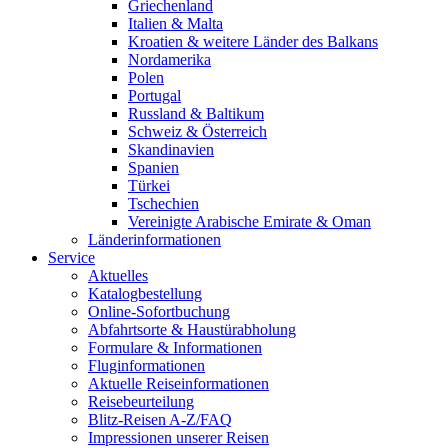
Griechenland
Italien & Malta
Kroatien & weitere Länder des Balkans
Nordamerika
Polen
Portugal
Russland & Baltikum
Schweiz & Österreich
Skandinavien
Spanien
Türkei
Tschechien
Vereinigte Arabische Emirate & Oman
Länderinformationen
Service
Aktuelles
Katalogbestellung
Online-Sofortbuchung
Abfahrtsorte & Haustürabholung
Formulare & Informationen
Fluginformationen
Aktuelle Reiseinformationen
Reisebeurteilung
Blitz-Reisen A-Z/FAQ
Impressionen unserer Reisen