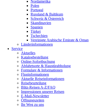
Nordamerika
Polen
Portugal
Russland & Baltikum
Schweiz & Österreich
Skandinavien
Spanien
Türkei
Tschechien
Vereinigte Arabische Emirate & Oman
Länderinformationen
Service
Aktuelles
Katalogbestellung
Online-Sofortbuchung
Abfahrtsorte & Haustürabholung
Formulare & Informationen
Fluginformationen
Aktuelle Reiseinformationen
Reisebeurteilung
Blitz-Reisen A-Z/FAQ
Impressionen unserer Reisen
E-Mail-Newsletter
Öffnungszeiten
Ihr Weg zu uns