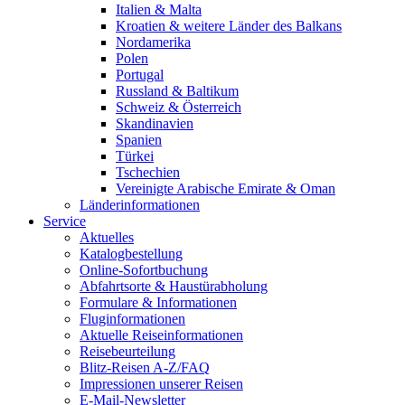
Italien & Malta
Kroatien & weitere Länder des Balkans
Nordamerika
Polen
Portugal
Russland & Baltikum
Schweiz & Österreich
Skandinavien
Spanien
Türkei
Tschechien
Vereinigte Arabische Emirate & Oman
Länderinformationen
Service
Aktuelles
Katalogbestellung
Online-Sofortbuchung
Abfahrtsorte & Haustürabholung
Formulare & Informationen
Fluginformationen
Aktuelle Reiseinformationen
Reisebeurteilung
Blitz-Reisen A-Z/FAQ
Impressionen unserer Reisen
E-Mail-Newsletter