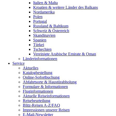
Italien & Malta
Kroatien & weitere Länder des Balkans
Nordamerika
Polen
Portugal
Russland & Baltikum
Schweiz & Österreich
Skandinavien
Spanien
Türkei
Tschechien
Vereinigte Arabische Emirate & Oman
Länderinformationen
Service
Aktuelles
Katalogbestellung
Online-Sofortbuchung
Abfahrtsorte & Haustürabholung
Formulare & Informationen
Fluginformationen
Aktuelle Reiseinformationen
Reisebeurteilung
Blitz-Reisen A-Z/FAQ
Impressionen unserer Reisen
E-Mail-Newsletter