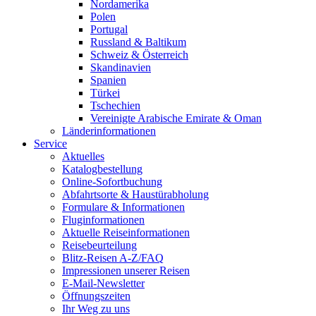
Nordamerika
Polen
Portugal
Russland & Baltikum
Schweiz & Österreich
Skandinavien
Spanien
Türkei
Tschechien
Vereinigte Arabische Emirate & Oman
Länderinformationen
Service
Aktuelles
Katalogbestellung
Online-Sofortbuchung
Abfahrtsorte & Haustürabholung
Formulare & Informationen
Fluginformationen
Aktuelle Reiseinformationen
Reisebeurteilung
Blitz-Reisen A-Z/FAQ
Impressionen unserer Reisen
E-Mail-Newsletter
Öffnungszeiten
Ihr Weg zu uns