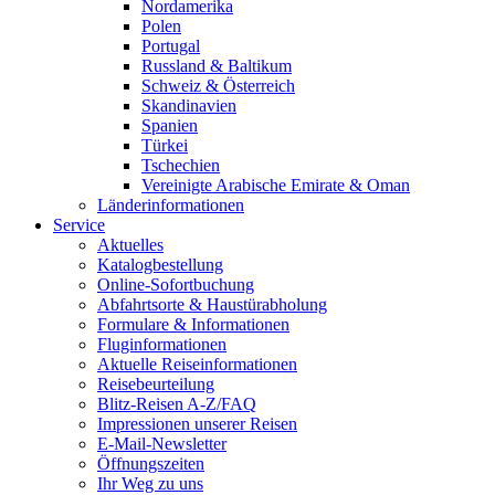
Nordamerika
Polen
Portugal
Russland & Baltikum
Schweiz & Österreich
Skandinavien
Spanien
Türkei
Tschechien
Vereinigte Arabische Emirate & Oman
Länderinformationen
Service
Aktuelles
Katalogbestellung
Online-Sofortbuchung
Abfahrtsorte & Haustürabholung
Formulare & Informationen
Fluginformationen
Aktuelle Reiseinformationen
Reisebeurteilung
Blitz-Reisen A-Z/FAQ
Impressionen unserer Reisen
E-Mail-Newsletter
Öffnungszeiten
Ihr Weg zu uns