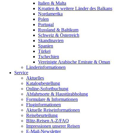
Italien & Malta
Kroatien & weitere Länder des Balkans
Nordamerika
Polen
Portugal
Russland & Baltikum
Schweiz & Österreich
Skandinavien
Spanien
Türkei
Tschechien
Vereinigte Arabische Emirate & Oman
Länderinformationen
Service
Aktuelles
Katalogbestellung
Online-Sofortbuchung
Abfahrtsorte & Haustürabholung
Formulare & Informationen
Fluginformationen
Aktuelle Reiseinformationen
Reisebeurteilung
Blitz-Reisen A-Z/FAQ
Impressionen unserer Reisen
E-Mail-Newsletter