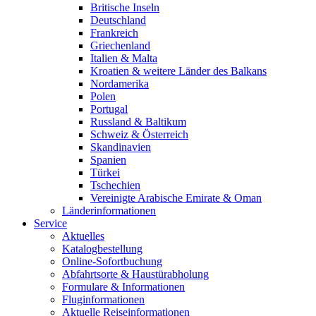
Britische Inseln
Deutschland
Frankreich
Griechenland
Italien & Malta
Kroatien & weitere Länder des Balkans
Nordamerika
Polen
Portugal
Russland & Baltikum
Schweiz & Österreich
Skandinavien
Spanien
Türkei
Tschechien
Vereinigte Arabische Emirate & Oman
Länderinformationen
Service
Aktuelles
Katalogbestellung
Online-Sofortbuchung
Abfahrtsorte & Haustürabholung
Formulare & Informationen
Fluginformationen
Aktuelle Reiseinformationen