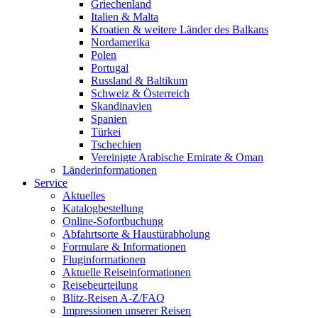
Griechenland
Italien & Malta
Kroatien & weitere Länder des Balkans
Nordamerika
Polen
Portugal
Russland & Baltikum
Schweiz & Österreich
Skandinavien
Spanien
Türkei
Tschechien
Vereinigte Arabische Emirate & Oman
Länderinformationen
Service
Aktuelles
Katalogbestellung
Online-Sofortbuchung
Abfahrtsorte & Haustürabholung
Formulare & Informationen
Fluginformationen
Aktuelle Reiseinformationen
Reisebeurteilung
Blitz-Reisen A-Z/FAQ
Impressionen unserer Reisen