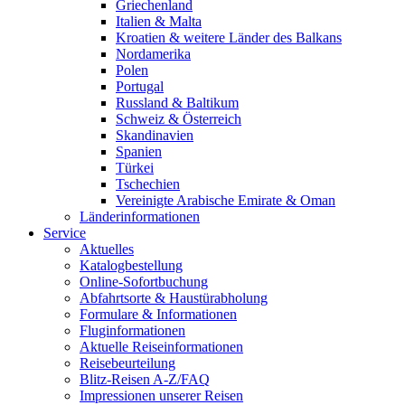
Griechenland
Italien & Malta
Kroatien & weitere Länder des Balkans
Nordamerika
Polen
Portugal
Russland & Baltikum
Schweiz & Österreich
Skandinavien
Spanien
Türkei
Tschechien
Vereinigte Arabische Emirate & Oman
Länderinformationen
Service
Aktuelles
Katalogbestellung
Online-Sofortbuchung
Abfahrtsorte & Haustürabholung
Formulare & Informationen
Fluginformationen
Aktuelle Reiseinformationen
Reisebeurteilung
Blitz-Reisen A-Z/FAQ
Impressionen unserer Reisen