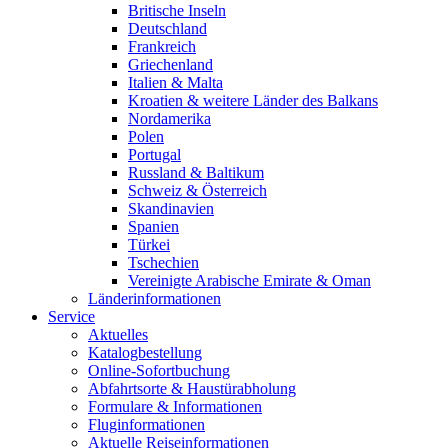
Britische Inseln
Deutschland
Frankreich
Griechenland
Italien & Malta
Kroatien & weitere Länder des Balkans
Nordamerika
Polen
Portugal
Russland & Baltikum
Schweiz & Österreich
Skandinavien
Spanien
Türkei
Tschechien
Vereinigte Arabische Emirate & Oman
Länderinformationen
Service
Aktuelles
Katalogbestellung
Online-Sofortbuchung
Abfahrtsorte & Haustürabholung
Formulare & Informationen
Fluginformationen
Aktuelle Reiseinformationen