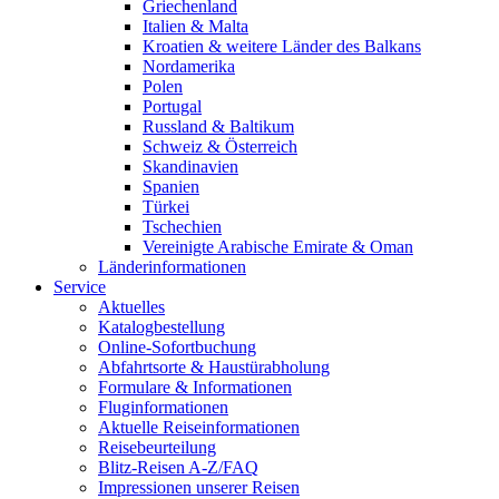
Griechenland
Italien & Malta
Kroatien & weitere Länder des Balkans
Nordamerika
Polen
Portugal
Russland & Baltikum
Schweiz & Österreich
Skandinavien
Spanien
Türkei
Tschechien
Vereinigte Arabische Emirate & Oman
Länderinformationen
Service
Aktuelles
Katalogbestellung
Online-Sofortbuchung
Abfahrtsorte & Haustürabholung
Formulare & Informationen
Fluginformationen
Aktuelle Reiseinformationen
Reisebeurteilung
Blitz-Reisen A-Z/FAQ
Impressionen unserer Reisen