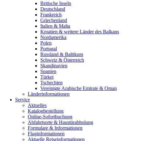
Britische Inseln
Deutschland
Frankreich
Griechenland
Italien & Malta
Kroatien & weitere Länder des Balkans
Nordamerika
Polen
Portugal
Russland & Baltikum
Schweiz & Österreich
Skandinavien
Spanien
Türkei
Tschechien
Vereinigte Arabische Emirate & Oman
Länderinformationen
Service
Aktuelles
Katalogbestellung
Online-Sofortbuchung
Abfahrtsorte & Haustürabholung
Formulare & Informationen
Fluginformationen
Aktuelle Reiseinformationen