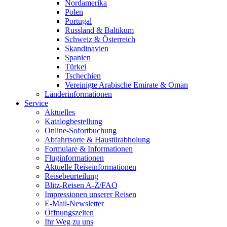
Nordamerika
Polen
Portugal
Russland & Baltikum
Schweiz & Österreich
Skandinavien
Spanien
Türkei
Tschechien
Vereinigte Arabische Emirate & Oman
Länderinformationen
Service
Aktuelles
Katalogbestellung
Online-Sofortbuchung
Abfahrtsorte & Haustürabholung
Formulare & Informationen
Fluginformationen
Aktuelle Reiseinformationen
Reisebeurteilung
Blitz-Reisen A-Z/FAQ
Impressionen unserer Reisen
E-Mail-Newsletter
Öffnungszeiten
Ihr Weg zu uns