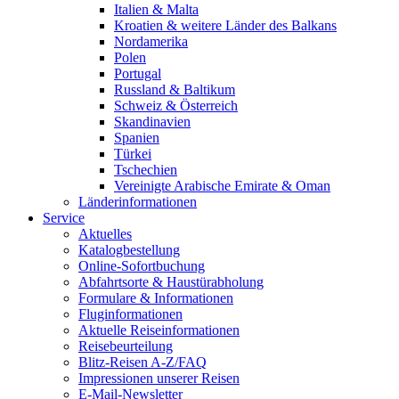
Italien & Malta
Kroatien & weitere Länder des Balkans
Nordamerika
Polen
Portugal
Russland & Baltikum
Schweiz & Österreich
Skandinavien
Spanien
Türkei
Tschechien
Vereinigte Arabische Emirate & Oman
Länderinformationen
Service
Aktuelles
Katalogbestellung
Online-Sofortbuchung
Abfahrtsorte & Haustürabholung
Formulare & Informationen
Fluginformationen
Aktuelle Reiseinformationen
Reisebeurteilung
Blitz-Reisen A-Z/FAQ
Impressionen unserer Reisen
E-Mail-Newsletter