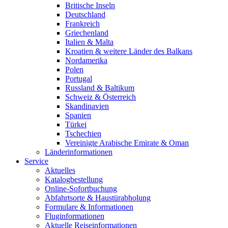
Britische Inseln
Deutschland
Frankreich
Griechenland
Italien & Malta
Kroatien & weitere Länder des Balkans
Nordamerika
Polen
Portugal
Russland & Baltikum
Schweiz & Österreich
Skandinavien
Spanien
Türkei
Tschechien
Vereinigte Arabische Emirate & Oman
Länderinformationen
Service
Aktuelles
Katalogbestellung
Online-Sofortbuchung
Abfahrtsorte & Haustürabholung
Formulare & Informationen
Fluginformationen
Aktuelle Reiseinformationen