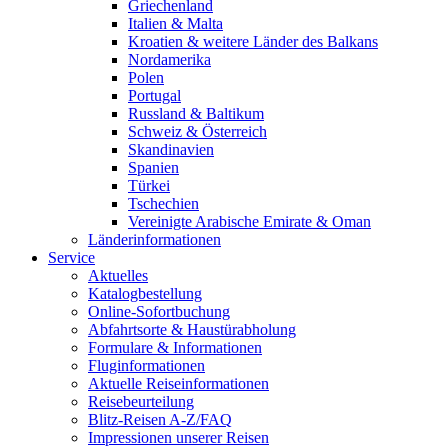
Griechenland
Italien & Malta
Kroatien & weitere Länder des Balkans
Nordamerika
Polen
Portugal
Russland & Baltikum
Schweiz & Österreich
Skandinavien
Spanien
Türkei
Tschechien
Vereinigte Arabische Emirate & Oman
Länderinformationen
Service
Aktuelles
Katalogbestellung
Online-Sofortbuchung
Abfahrtsorte & Haustürabholung
Formulare & Informationen
Fluginformationen
Aktuelle Reiseinformationen
Reisebeurteilung
Blitz-Reisen A-Z/FAQ
Impressionen unserer Reisen