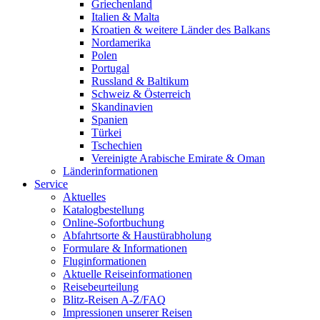
Griechenland
Italien & Malta
Kroatien & weitere Länder des Balkans
Nordamerika
Polen
Portugal
Russland & Baltikum
Schweiz & Österreich
Skandinavien
Spanien
Türkei
Tschechien
Vereinigte Arabische Emirate & Oman
Länderinformationen
Service
Aktuelles
Katalogbestellung
Online-Sofortbuchung
Abfahrtsorte & Haustürabholung
Formulare & Informationen
Fluginformationen
Aktuelle Reiseinformationen
Reisebeurteilung
Blitz-Reisen A-Z/FAQ
Impressionen unserer Reisen