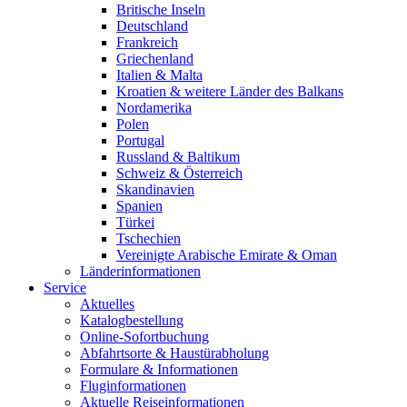
Britische Inseln
Deutschland
Frankreich
Griechenland
Italien & Malta
Kroatien & weitere Länder des Balkans
Nordamerika
Polen
Portugal
Russland & Baltikum
Schweiz & Österreich
Skandinavien
Spanien
Türkei
Tschechien
Vereinigte Arabische Emirate & Oman
Länderinformationen
Service
Aktuelles
Katalogbestellung
Online-Sofortbuchung
Abfahrtsorte & Haustürabholung
Formulare & Informationen
Fluginformationen
Aktuelle Reiseinformationen