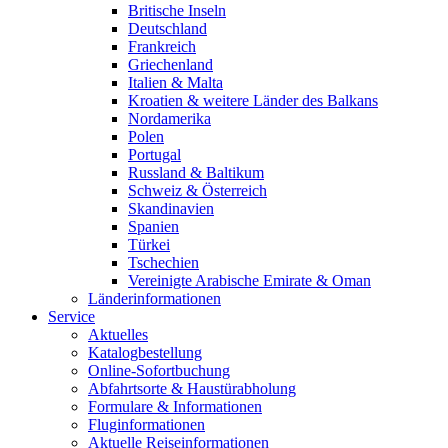
Britische Inseln
Deutschland
Frankreich
Griechenland
Italien & Malta
Kroatien & weitere Länder des Balkans
Nordamerika
Polen
Portugal
Russland & Baltikum
Schweiz & Österreich
Skandinavien
Spanien
Türkei
Tschechien
Vereinigte Arabische Emirate & Oman
Länderinformationen
Service
Aktuelles
Katalogbestellung
Online-Sofortbuchung
Abfahrtsorte & Haustürabholung
Formulare & Informationen
Fluginformationen
Aktuelle Reiseinformationen