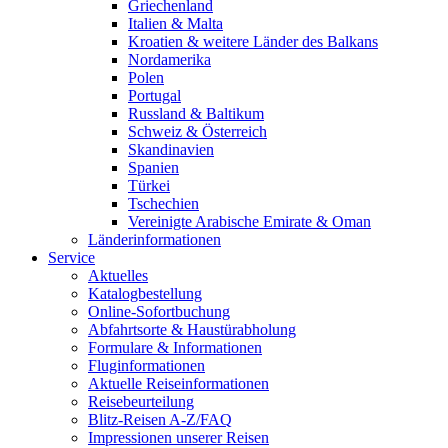
Griechenland
Italien & Malta
Kroatien & weitere Länder des Balkans
Nordamerika
Polen
Portugal
Russland & Baltikum
Schweiz & Österreich
Skandinavien
Spanien
Türkei
Tschechien
Vereinigte Arabische Emirate & Oman
Länderinformationen
Service
Aktuelles
Katalogbestellung
Online-Sofortbuchung
Abfahrtsorte & Haustürabholung
Formulare & Informationen
Fluginformationen
Aktuelle Reiseinformationen
Reisebeurteilung
Blitz-Reisen A-Z/FAQ
Impressionen unserer Reisen