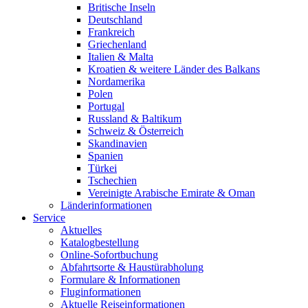
Britische Inseln
Deutschland
Frankreich
Griechenland
Italien & Malta
Kroatien & weitere Länder des Balkans
Nordamerika
Polen
Portugal
Russland & Baltikum
Schweiz & Österreich
Skandinavien
Spanien
Türkei
Tschechien
Vereinigte Arabische Emirate & Oman
Länderinformationen
Service
Aktuelles
Katalogbestellung
Online-Sofortbuchung
Abfahrtsorte & Haustürabholung
Formulare & Informationen
Fluginformationen
Aktuelle Reiseinformationen