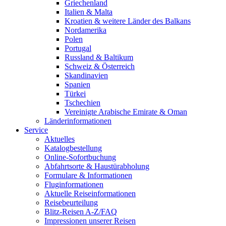
Griechenland
Italien & Malta
Kroatien & weitere Länder des Balkans
Nordamerika
Polen
Portugal
Russland & Baltikum
Schweiz & Österreich
Skandinavien
Spanien
Türkei
Tschechien
Vereinigte Arabische Emirate & Oman
Länderinformationen
Service
Aktuelles
Katalogbestellung
Online-Sofortbuchung
Abfahrtsorte & Haustürabholung
Formulare & Informationen
Fluginformationen
Aktuelle Reiseinformationen
Reisebeurteilung
Blitz-Reisen A-Z/FAQ
Impressionen unserer Reisen