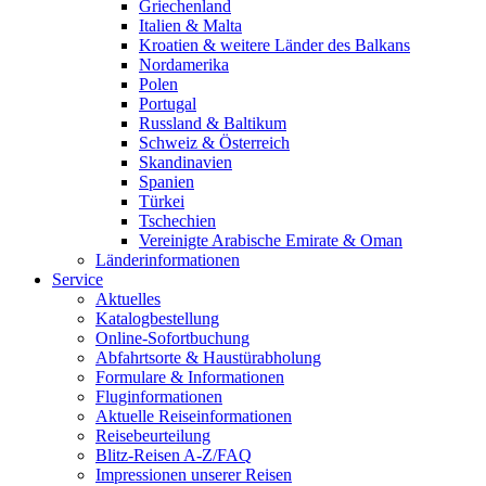
Griechenland
Italien & Malta
Kroatien & weitere Länder des Balkans
Nordamerika
Polen
Portugal
Russland & Baltikum
Schweiz & Österreich
Skandinavien
Spanien
Türkei
Tschechien
Vereinigte Arabische Emirate & Oman
Länderinformationen
Service
Aktuelles
Katalogbestellung
Online-Sofortbuchung
Abfahrtsorte & Haustürabholung
Formulare & Informationen
Fluginformationen
Aktuelle Reiseinformationen
Reisebeurteilung
Blitz-Reisen A-Z/FAQ
Impressionen unserer Reisen