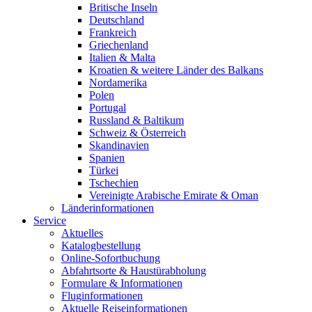
Britische Inseln
Deutschland
Frankreich
Griechenland
Italien & Malta
Kroatien & weitere Länder des Balkans
Nordamerika
Polen
Portugal
Russland & Baltikum
Schweiz & Österreich
Skandinavien
Spanien
Türkei
Tschechien
Vereinigte Arabische Emirate & Oman
Länderinformationen
Service
Aktuelles
Katalogbestellung
Online-Sofortbuchung
Abfahrtsorte & Haustürabholung
Formulare & Informationen
Fluginformationen
Aktuelle Reiseinformationen