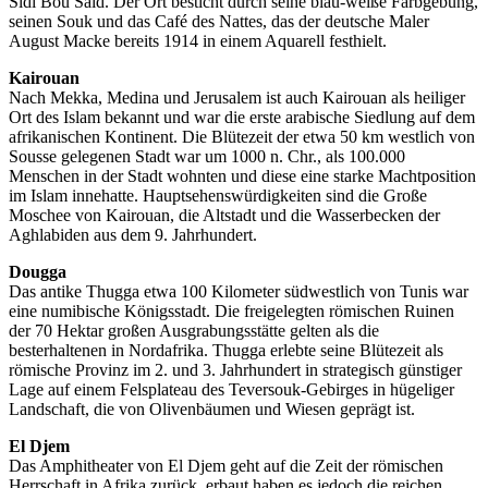
Sidi Bou Saïd. Der Ort besticht durch seine blau-weiße Farbgebung,
seinen Souk und das Café des Nattes, das der deutsche Maler
August Macke bereits 1914 in einem Aquarell festhielt.
Kairouan
Nach Mekka, Medina und Jerusalem ist auch Kairouan als heiliger
Ort des Islam bekannt und war die erste arabische Siedlung auf dem
afrikanischen Kontinent. Die Blütezeit der etwa 50 km westlich von
Sousse gelegenen Stadt war um 1000 n. Chr., als 100.000
Menschen in der Stadt wohnten und diese eine starke Machtposition
im Islam innehatte. Hauptsehenswürdigkeiten sind die Große
Moschee von Kairouan, die Altstadt und die Wasserbecken der
Aghlabiden aus dem 9. Jahrhundert.
Dougga
Das antike Thugga etwa 100 Kilometer südwestlich von Tunis war
eine numibische Königsstadt. Die freigelegten römischen Ruinen
der 70 Hektar großen Ausgrabungsstätte gelten als die
besterhaltenen in Nordafrika. Thugga erlebte seine Blütezeit als
römische Provinz im 2. und 3. Jahrhundert in strategisch günstiger
Lage auf einem Felsplateau des Teversouk-Gebirges in hügeliger
Landschaft, die von Olivenbäumen und Wiesen geprägt ist.
El Djem
Das Amphitheater von El Djem geht auf die Zeit der römischen
Herrschaft in Afrika zurück, erbaut haben es jedoch die reichen