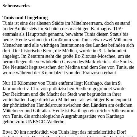
Sehenswertes
Tunis und Umgebung
Tunis ist eine der ältesten Städte im Mittelmeerraum, doch es stand
in der Antike stets im Schatten des mächtigen Karthagos. 1159
erstmals als Hauptstadt genannt, bewahrte Tunis diesen Status bis
heute. Heute wohnen im Großraum von Tunis etwa zwei Millionen
Menschen und alle wichtigen Institutionen des Landes befinden sich
dort. Der historische Kern, die Médina, wurde im 9. Jahrhundert
angelegt. Im Zentrum steht die große Ez-Zitouna-Moschee, um sie
herum liegen die verwinkelten Gassen des Marktviertels, die Souks.
Die Neustadt liegt zwischen der Medina und dem See von Tunis, sie
wurde während der Kolonialzeit von den Franzosen erbaut.
Nur 10 Kilometer von Tunis entfernt liegt Karthago, das im 9.
Jahrhundert v. Chr. von phönizischen Siedlern gegründet wurde.
Der Reichtum und die Macht der Stadt war begründet in ihrer
vorteilhaften Lage direkt am Mittelmeer als wichtiger Knotenpunkt
der phönizischen Handelsroute zwischen den Ländern am östlichen
Mittelmeer und Gibraltar. Heute ist Karthago ein reicher Villenvorort
von Tunis, die archäologische Ausgrabungsstätte von Karthago
gehört zum UNESCO-Welterbe.
Etwa 20 km nordöstlich von Tunis liegt das mittelalterliche Dorf