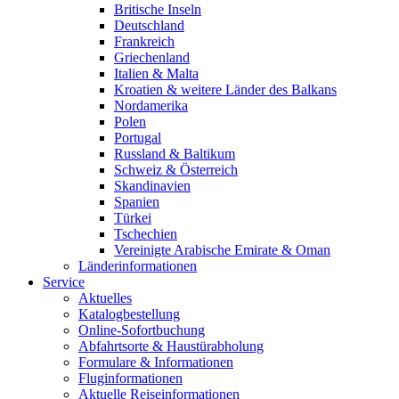
Britische Inseln
Deutschland
Frankreich
Griechenland
Italien & Malta
Kroatien & weitere Länder des Balkans
Nordamerika
Polen
Portugal
Russland & Baltikum
Schweiz & Österreich
Skandinavien
Spanien
Türkei
Tschechien
Vereinigte Arabische Emirate & Oman
Länderinformationen
Service
Aktuelles
Katalogbestellung
Online-Sofortbuchung
Abfahrtsorte & Haustürabholung
Formulare & Informationen
Fluginformationen
Aktuelle Reiseinformationen