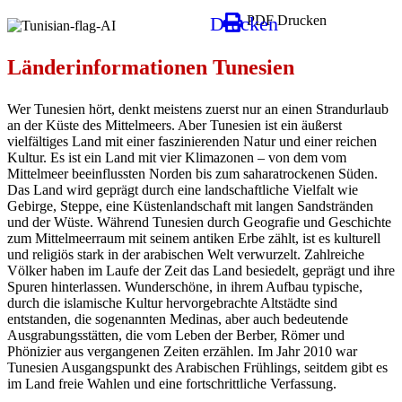
Drucken
PDF Drucken
Länderinformationen Tunesien
Wer Tunesien hört, denkt meistens zuerst nur an einen Strandurlaub
an der Küste des Mittelmeers. Aber Tunesien ist ein äußerst
vielfältiges Land mit einer faszinierenden Natur und einer reichen
Kultur. Es ist ein Land mit vier Klimazonen – von dem vom
Mittelmeer beeinflussten Norden bis zum saharatrockenen Süden.
Das Land wird geprägt durch eine landschaftliche Vielfalt wie
Gebirge, Steppe, eine Küstenlandschaft mit langen Sandstränden
und der Wüste. Während Tunesien durch Geografie und Geschichte
zum Mittelmeerraum mit seinem antiken Erbe zählt, ist es kulturell
und religiös stark in der arabischen Welt verwurzelt. Zahlreiche
Völker haben im Laufe der Zeit das Land besiedelt, geprägt und ihre
Spuren hinterlassen. Wunderschöne, in ihrem Aufbau typische,
durch die islamische Kultur hervorgebrachte Altstädte sind
entstanden, die sogenannten Medinas, aber auch bedeutende
Ausgrabungsstätten, die vom Leben der Berber, Römer und
Phönizier aus vergangenen Zeiten erzählen. Im Jahr 2010 war
Tunesien Ausgangspunkt des Arabischen Frühlings, seitdem gibt es
im Land freie Wahlen und eine fortschrittliche Verfassung.