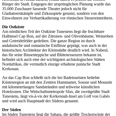
Bürger der Stadt. Entgegen der ursprünglichen Planung wurde das
35.000 Zuschauer fassende Theater jedoch nicht für
Gladiatorenkämpfe und Zirkusspiele genutzt, sondern von den
Einwohnern zur Verbarrikadierung vor römischen Steuereintreibern.
Die Ostküste
Am nördlichen Teil der Ostküste Tunesiens liegt die fruchtbare
Halbinsel Cap Bon, auf der Zitronen- und Olivenbäume, Weinreben
und Getreidefelder gedeihen. Die ganze Region ist durch
andalusische und osmanische Einflüsse geprägt, was auch in der
historischen Architektur der Kleinstädte deutlich wird. In Nabeul,
das für seine Binsenteppiche und Blütenessenzen bekannt ist,
befindet sich auch eine der wichtigsten archäologischen Stätten
Nordafrikas, die vermutlich einzige erhaltene punische Stadt
Kerkouan.
An das Cap Bon schließt sich die bei Badetouristen beliebte
Küstenregion an mit den Zentren Hammamet, Sousse und Monastir
mit kilometerlangen Sandstränden und teilweise künstlichen
Hotelzonen. Die Wirtschaftsmetropole Sfax, die zweitgrößte Stadt
Tunesiens, liegt vis-à-vis der Kerkennah-Insel am Golf von Gabès
und wird auch Hauptstadt des Südens genannt.
Der Süden
Im Süden Tunesiens liegt die Sahara, die größte Trockenwüste der