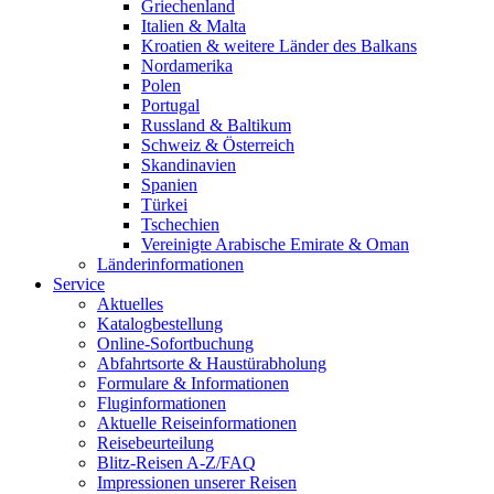
Griechenland
Italien & Malta
Kroatien & weitere Länder des Balkans
Nordamerika
Polen
Portugal
Russland & Baltikum
Schweiz & Österreich
Skandinavien
Spanien
Türkei
Tschechien
Vereinigte Arabische Emirate & Oman
Länderinformationen
Service
Aktuelles
Katalogbestellung
Online-Sofortbuchung
Abfahrtsorte & Haustürabholung
Formulare & Informationen
Fluginformationen
Aktuelle Reiseinformationen
Reisebeurteilung
Blitz-Reisen A-Z/FAQ
Impressionen unserer Reisen