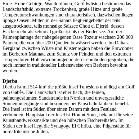
Erde. Hohe Gebirge, Wanderdünen, Geröllwüsten bestimmen das
Landschaftsbild, extreme Trockenheit, große Hitze und große
Temperaturschwankungen sind charakteristisch, dazwischen liegen
üppige Oasen. Mitten in der Sahara liegt eingebettet der teils
ausgetrocknete, teils morastige Salzsee Chott el Djerid, dessen
Fläche mehr als zehnmal größer ist als der Bodensee. Auf der
Palmenplantage der nahegelegenen Oase Tozeur wachsen 200.000
Palmen, die von über 200 Quellen bewässert werden. Im Dahar-
Bergland zwischen Wüste und Küstenregion haben die Einwohner
im Berberort Matmata zum Schutz vor Feinden und den extremen
Temperaturen Höhlenwohnungen in den Lehmboden gegraben, die
noch immer in traditioneller Lebensweise von Berbern bewohnt
werden.
Djerba
Djerba ist mit 514 km² die größte Insel Tunesiens und liegt am Golf
von Gabès. Die Landschaft ist eher flach, die feinen,
palmengesäumten Sandstrände im Norden und unvergessliche
Sonnenuntergänge sind besonders bei Pauschalurlaubern beliebt.
Die Insel ist im Süden über einen Damm mit dem Festland
verbunden. Hauptstadt der Insel ist Houmt Souk, bekannt für seine
Kunsthandwerksmärkte und den hübschen Fischereihafen. Im
Süden der Insel liegt die Synagoge El Ghriba, eine Pilgerstätte für
nordafrikanische Juden.