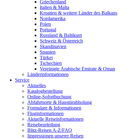
Griechenland
Italien & Malta
Kroatien & weitere Länder des Balkans
Nordamerika
Polen
Portugal
Russland & Baltikum
Schweiz & Österreich
Skandinavien
Spanien
Türkei
Tschechien
Vereinigte Arabische Emirate & Oman
Länderinformationen
Service
Aktuelles
Katalogbestellung
Online-Sofortbuchung
Abfahrtsorte & Haustürabholung
Formulare & Informationen
Fluginformationen
Aktuelle Reiseinformationen
Reisebeurteilung
Blitz-Reisen A-Z/FAQ
Impressionen unserer Reisen