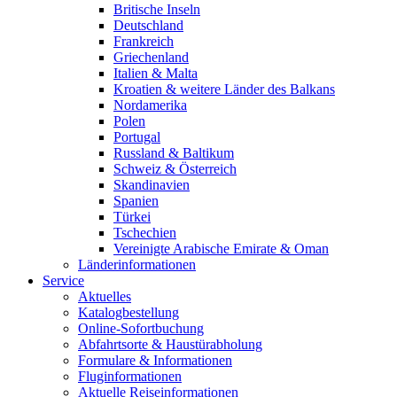
Britische Inseln
Deutschland
Frankreich
Griechenland
Italien & Malta
Kroatien & weitere Länder des Balkans
Nordamerika
Polen
Portugal
Russland & Baltikum
Schweiz & Österreich
Skandinavien
Spanien
Türkei
Tschechien
Vereinigte Arabische Emirate & Oman
Länderinformationen
Service
Aktuelles
Katalogbestellung
Online-Sofortbuchung
Abfahrtsorte & Haustürabholung
Formulare & Informationen
Fluginformationen
Aktuelle Reiseinformationen