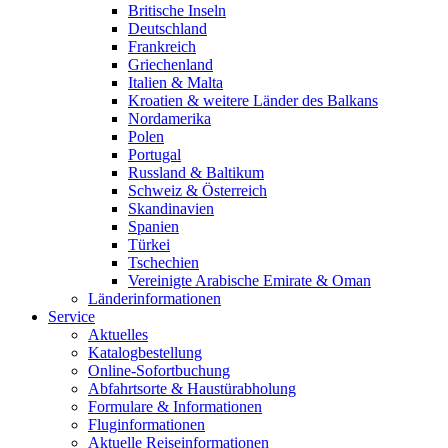
Britische Inseln
Deutschland
Frankreich
Griechenland
Italien & Malta
Kroatien & weitere Länder des Balkans
Nordamerika
Polen
Portugal
Russland & Baltikum
Schweiz & Österreich
Skandinavien
Spanien
Türkei
Tschechien
Vereinigte Arabische Emirate & Oman
Länderinformationen
Service
Aktuelles
Katalogbestellung
Online-Sofortbuchung
Abfahrtsorte & Haustürabholung
Formulare & Informationen
Fluginformationen
Aktuelle Reiseinformationen