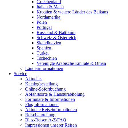
Griechenland
Italien & Malta
Kroatien & weitere Länder des Balkans
Nordamerika
Polen
Portugal
Russland & Baltikum
Schweiz & Österreich
Skandinavien
Spanien
Türkei
Tschechien
Vereinigte Arabische Emirate & Oman
Länderinformationen
Service
Aktuelles
Katalogbestellung
Online-Sofortbuchung
Abfahrtsorte & Haustürabholung
Formulare & Informationen
Fluginformationen
Aktuelle Reiseinformationen
Reisebeurteilung
Blitz-Reisen A-Z/FAQ
Impressionen unserer Reisen