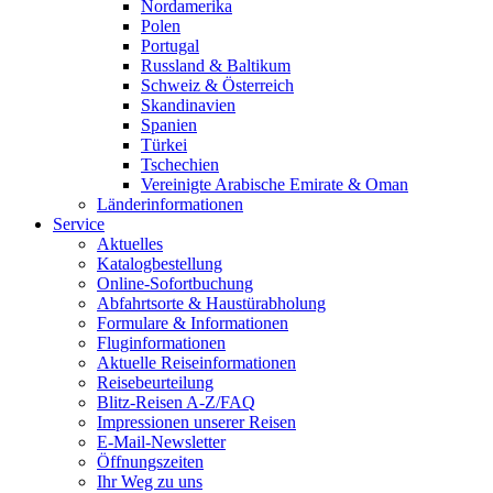
Nordamerika
Polen
Portugal
Russland & Baltikum
Schweiz & Österreich
Skandinavien
Spanien
Türkei
Tschechien
Vereinigte Arabische Emirate & Oman
Länderinformationen
Service
Aktuelles
Katalogbestellung
Online-Sofortbuchung
Abfahrtsorte & Haustürabholung
Formulare & Informationen
Fluginformationen
Aktuelle Reiseinformationen
Reisebeurteilung
Blitz-Reisen A-Z/FAQ
Impressionen unserer Reisen
E-Mail-Newsletter
Öffnungszeiten
Ihr Weg zu uns