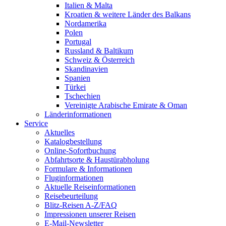
Italien & Malta
Kroatien & weitere Länder des Balkans
Nordamerika
Polen
Portugal
Russland & Baltikum
Schweiz & Österreich
Skandinavien
Spanien
Türkei
Tschechien
Vereinigte Arabische Emirate & Oman
Länderinformationen
Service
Aktuelles
Katalogbestellung
Online-Sofortbuchung
Abfahrtsorte & Haustürabholung
Formulare & Informationen
Fluginformationen
Aktuelle Reiseinformationen
Reisebeurteilung
Blitz-Reisen A-Z/FAQ
Impressionen unserer Reisen
E-Mail-Newsletter