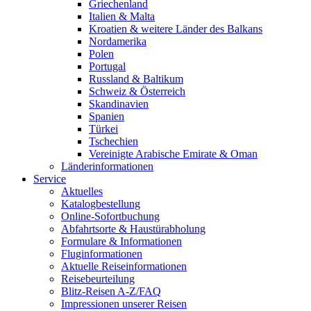
Griechenland
Italien & Malta
Kroatien & weitere Länder des Balkans
Nordamerika
Polen
Portugal
Russland & Baltikum
Schweiz & Österreich
Skandinavien
Spanien
Türkei
Tschechien
Vereinigte Arabische Emirate & Oman
Länderinformationen
Service
Aktuelles
Katalogbestellung
Online-Sofortbuchung
Abfahrtsorte & Haustürabholung
Formulare & Informationen
Fluginformationen
Aktuelle Reiseinformationen
Reisebeurteilung
Blitz-Reisen A-Z/FAQ
Impressionen unserer Reisen