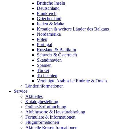
Britische Inseln
Deutschland
Frankreich
Griechenland
Italien & Malta
Kroatien & weitere Länder des Balkans
Nordamerika
Polen
Portugal
Russland & Baltikum
Schweiz & Österreich
Skandinavien
Spanien
Türkei
Tschechien
Vereinigte Arabische Emirate & Oman
Länderinformationen
Service
Aktuelles
Katalogbestellung
Online-Sofortbuchung
Abfahrtsorte & Haustürabholung
Formulare & Informationen
Fluginformationen
Aktuelle Reiseinformationen