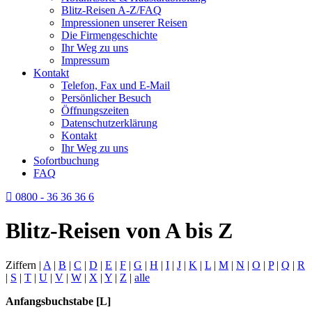
Blitz-Reisen A-Z/FAQ
Impressionen unserer Reisen
Die Firmengeschichte
Ihr Weg zu uns
Impressum
Kontakt
Telefon, Fax und E-Mail
Persönlicher Besuch
Öffnungszeiten
Datenschutzerklärung
Kontakt
Ihr Weg zu uns
Sofortbuchung
FAQ
0800 - 36 36 36 6
Blitz-Reisen von A bis Z
Ziffern |
A
|
B
|
C
|
D
|
E
|
F
|
G
|
H
|
I
|
J
|
K
|
L
|
M
|
N
|
O
|
P
|
Q
|
R
|
S
|
T
|
U
|
V
|
W
|
X
|
Y
|
Z
|
alle
Anfangsbuchstabe [L]