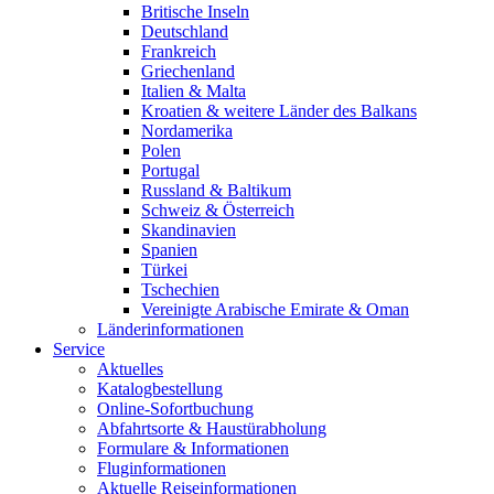
Britische Inseln
Deutschland
Frankreich
Griechenland
Italien & Malta
Kroatien & weitere Länder des Balkans
Nordamerika
Polen
Portugal
Russland & Baltikum
Schweiz & Österreich
Skandinavien
Spanien
Türkei
Tschechien
Vereinigte Arabische Emirate & Oman
Länderinformationen
Service
Aktuelles
Katalogbestellung
Online-Sofortbuchung
Abfahrtsorte & Haustürabholung
Formulare & Informationen
Fluginformationen
Aktuelle Reiseinformationen