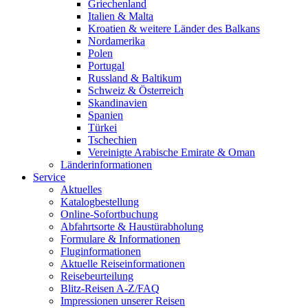
Griechenland
Italien & Malta
Kroatien & weitere Länder des Balkans
Nordamerika
Polen
Portugal
Russland & Baltikum
Schweiz & Österreich
Skandinavien
Spanien
Türkei
Tschechien
Vereinigte Arabische Emirate & Oman
Länderinformationen
Service
Aktuelles
Katalogbestellung
Online-Sofortbuchung
Abfahrtsorte & Haustürabholung
Formulare & Informationen
Fluginformationen
Aktuelle Reiseinformationen
Reisebeurteilung
Blitz-Reisen A-Z/FAQ
Impressionen unserer Reisen