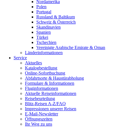
Nordamerika
Polen
Portugal
Russland & Baltikum
Schweiz & Österreich
Skandinavien
Spanien
Türkei
Tschechien
Vereinigte Arabische Emirate & Oman
Länderinformationen
Service
Aktuelles
Katalogbestellung
Online-Sofortbuchung
Abfahrtsorte & Haustürabholung
Formulare & Informationen
Fluginformationen
Aktuelle Reiseinformationen
Reisebeurteilung
Blitz-Reisen A-Z/FAQ
Impressionen unserer Reisen
E-Mail-Newsletter
Öffnungszeiten
Ihr Weg zu uns