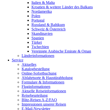
Italien & Malta
Kroatien & weitere Länder des Balkans
Nordamerika
Polen
Portugal
Russland & Baltikum
Schweiz & Österreich
Skandinavien
Spanien
Türkei
Tschechien
Vereinigte Arabische Emirate & Oman
Länderinformationen
Service
Aktuelles
Katalogbestellung
Online-Sofortbuchung
Abfahrtsorte & Haustürabholung
Formulare & Informationen
Fluginformationen
Aktuelle Reiseinformationen
Reisebeurteilung
Blitz-Reisen A-Z/FAQ
Impressionen unserer Reisen
E-Mail-Newsletter