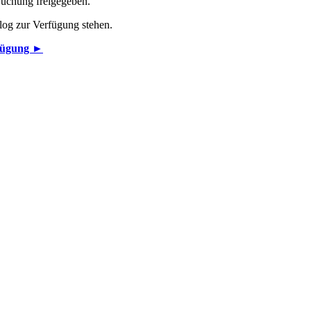
Buchung freigegeben.
alog zur Verfügung stehen.
rfügung ►