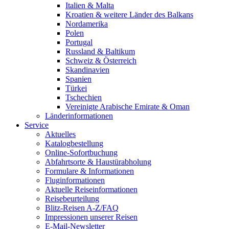
Italien & Malta
Kroatien & weitere Länder des Balkans
Nordamerika
Polen
Portugal
Russland & Baltikum
Schweiz & Österreich
Skandinavien
Spanien
Türkei
Tschechien
Vereinigte Arabische Emirate & Oman
Länderinformationen
Service
Aktuelles
Katalogbestellung
Online-Sofortbuchung
Abfahrtsorte & Haustürabholung
Formulare & Informationen
Fluginformationen
Aktuelle Reiseinformationen
Reisebeurteilung
Blitz-Reisen A-Z/FAQ
Impressionen unserer Reisen
E-Mail-Newsletter