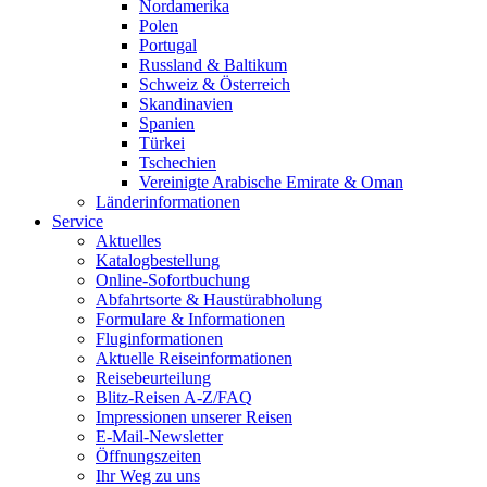
Nordamerika
Polen
Portugal
Russland & Baltikum
Schweiz & Österreich
Skandinavien
Spanien
Türkei
Tschechien
Vereinigte Arabische Emirate & Oman
Länderinformationen
Service
Aktuelles
Katalogbestellung
Online-Sofortbuchung
Abfahrtsorte & Haustürabholung
Formulare & Informationen
Fluginformationen
Aktuelle Reiseinformationen
Reisebeurteilung
Blitz-Reisen A-Z/FAQ
Impressionen unserer Reisen
E-Mail-Newsletter
Öffnungszeiten
Ihr Weg zu uns