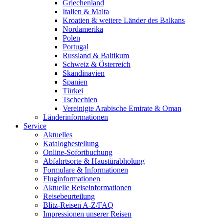
Griechenland
Italien & Malta
Kroatien & weitere Länder des Balkans
Nordamerika
Polen
Portugal
Russland & Baltikum
Schweiz & Österreich
Skandinavien
Spanien
Türkei
Tschechien
Vereinigte Arabische Emirate & Oman
Länderinformationen
Service
Aktuelles
Katalogbestellung
Online-Sofortbuchung
Abfahrtsorte & Haustürabholung
Formulare & Informationen
Fluginformationen
Aktuelle Reiseinformationen
Reisebeurteilung
Blitz-Reisen A-Z/FAQ
Impressionen unserer Reisen