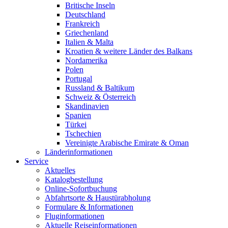
Britische Inseln
Deutschland
Frankreich
Griechenland
Italien & Malta
Kroatien & weitere Länder des Balkans
Nordamerika
Polen
Portugal
Russland & Baltikum
Schweiz & Österreich
Skandinavien
Spanien
Türkei
Tschechien
Vereinigte Arabische Emirate & Oman
Länderinformationen
Service
Aktuelles
Katalogbestellung
Online-Sofortbuchung
Abfahrtsorte & Haustürabholung
Formulare & Informationen
Fluginformationen
Aktuelle Reiseinformationen