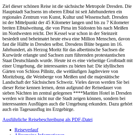
Ziel dieser schönen Reise ist die sächsische Metropole Dresden. Die
Hauptstadt Sachsens im oberen Elbtal ist seit Jahrhunderten ein
regionales Zentrum von Kunst, Kultur und Wissenschaft. Dresden
ist der Mittelpunkt der 45 Kilometer langen und bis zu 7 Kilometer
breiten Elbtalweitung, die von Pirna im Südosten bis nach Meißen
im Nordwesten reicht. Der Kessel war schon in der Steinzeit
besiedelt und beheimatet heute etwa eine Million Menschen, davon
fast die Hälfte in Dresden selbst. Dresdens Blüte begann im 16.
Jahrhundert, als Herzog Moritz für das albertinische Sachsen die
Kurwürde erlangte und Sachsen zum führenden protestantischen
Staat Deutschlands wurde. Heute ist es eine vielseitige Großstadt mit
einer Umgebung, die interessantes zu bieten hat: Die idyllischen
Gärten von Schloss Pillnitz, die weitläufigen Jagdreviere von
Moritzburg, die Weinberge von Meißen und die majestätische
Landschaft der Sächsischen Schweiz. Vieles davon werden Sie bei
dieser Reise kennen lernen, denn aufgrund der Reisedauer von
sieben Nächten im zentral gelegenen ****Maritim Hotel in Dresden
werden wir Ihnen nicht nur die Stadt zeigen können, sondern bei
interessanten Ausflügen auch die Umgebung erkunden. Dazu gehört
auch ein Tagesausflug ins Erzgebirge.
Ausführliche Reisebeschreibung als PDF-Datei
Reiseverlauf