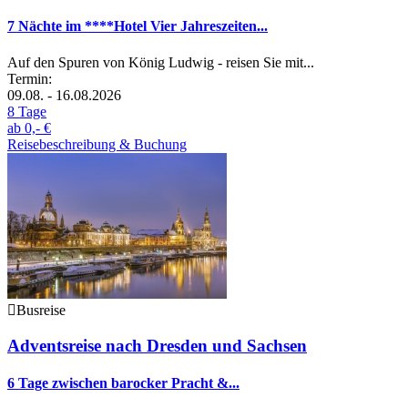
7 Nächte im ****Hotel Vier Jahreszeiten...
Auf den Spuren von König Ludwig - reisen Sie mit...
Termin:
09.08. - 16.08.2026
8 Tage
ab
0,- €
Reisebeschreibung & Buchung
Busreise
Adventsreise nach Dresden und Sachsen
6 Tage zwischen barocker Pracht &...