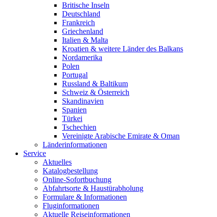
Britische Inseln
Deutschland
Frankreich
Griechenland
Italien & Malta
Kroatien & weitere Länder des Balkans
Nordamerika
Polen
Portugal
Russland & Baltikum
Schweiz & Österreich
Skandinavien
Spanien
Türkei
Tschechien
Vereinigte Arabische Emirate & Oman
Länderinformationen
Service
Aktuelles
Katalogbestellung
Online-Sofortbuchung
Abfahrtsorte & Haustürabholung
Formulare & Informationen
Fluginformationen
Aktuelle Reiseinformationen