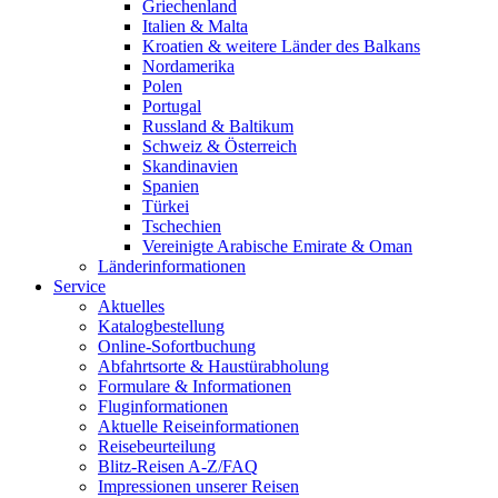
Griechenland
Italien & Malta
Kroatien & weitere Länder des Balkans
Nordamerika
Polen
Portugal
Russland & Baltikum
Schweiz & Österreich
Skandinavien
Spanien
Türkei
Tschechien
Vereinigte Arabische Emirate & Oman
Länderinformationen
Service
Aktuelles
Katalogbestellung
Online-Sofortbuchung
Abfahrtsorte & Haustürabholung
Formulare & Informationen
Fluginformationen
Aktuelle Reiseinformationen
Reisebeurteilung
Blitz-Reisen A-Z/FAQ
Impressionen unserer Reisen