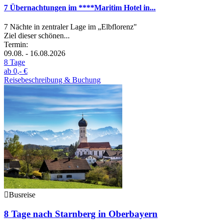
7 Übernachtungen im ****Maritim Hotel in...
7 Nächte in zentraler Lage im „Elbflorenz"
Ziel dieser schönen...
Termin:
09.08. - 16.08.2026
8 Tage
ab
0,- €
Reisebeschreibung & Buchung
Busreise
8 Tage nach Starnberg in Oberbayern