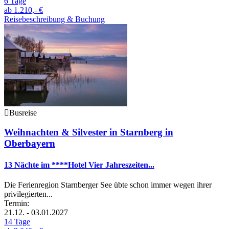
6 Tage
ab
1.210,- €
Reisebeschreibung & Buchung
Busreise
Weihnachten & Silvester in Starnberg in
Oberbayern
13 Nächte im ****Hotel Vier Jahreszeiten...
Die Ferienregion Starnberger See übte schon immer wegen ihrer
privilegierten...
Termin:
21.12. - 03.01.2027
14 Tage