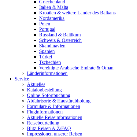
Griechenland
Italien & Malta
Kroatien & weitere Länder des Balkans
Nordamerika
Polen
Portugal
Russland & Baltikum
Schweiz & Österreich
Skandinavien
Spanien
Türkei
Tschechien
Vereinigte Arabische Emirate & Oman
Länderinformationen
Service
Aktuelles
Katalogbestellung
Online-Sofortbuchung
Abfahrtsorte & Haustürabholung
Formulare & Informationen
Fluginformationen
Aktuelle Reiseinformationen
Reisebeurteilung
Blitz-Reisen A-Z/FAQ
Impressionen unserer Reisen