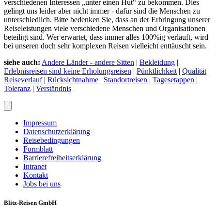
verschiedenen Interessen „unter einen Hut“ zu bekommen. Dies
gelingt uns leider aber nicht immer - dafür sind die Menschen zu
unterschiedlich. Bitte bedenken Sie, dass an der Erbringung unserer
Reiseleistungen viele verschiedene Menschen und Organisationen
beteiligt sind. Wer erwartet, dass immer alles 100%ig verläuft, wird
bei unseren doch sehr komplexen Reisen vielleicht enttäuscht sein.
siehe auch:
Andere Länder - andere Sitten
|
Bekleidung
|
Erlebnisreisen sind keine Erholungsreisen
|
Pünktlichkeit
|
Qualität
|
Reiseverlauf
|
Rücksichtnahme
|
Standortreisen
|
Tagesetappen
|
Toleranz
|
Verständnis
Impressum
Datenschutzerklärung
Reisebedingungen
Formblatt
Barrierefreiheitserklärung
Intranet
Kontakt
Jobs bei uns
Blitz-Reisen GmbH