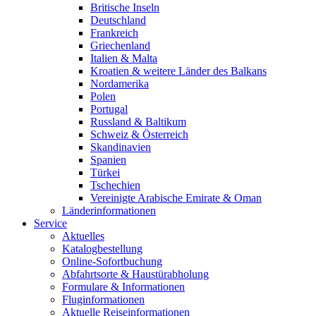
Britische Inseln
Deutschland
Frankreich
Griechenland
Italien & Malta
Kroatien & weitere Länder des Balkans
Nordamerika
Polen
Portugal
Russland & Baltikum
Schweiz & Österreich
Skandinavien
Spanien
Türkei
Tschechien
Vereinigte Arabische Emirate & Oman
Länderinformationen
Service
Aktuelles
Katalogbestellung
Online-Sofortbuchung
Abfahrtsorte & Haustürabholung
Formulare & Informationen
Fluginformationen
Aktuelle Reiseinformationen