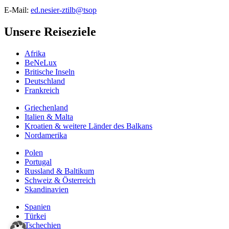
E-Mail:
ed.nesier-ztilb@tsop
Unsere Reiseziele
Afrika
BeNeLux
Britische Inseln
Deutschland
Frankreich
Griechenland
Italien & Malta
Kroatien & weitere Länder des Balkans
Nordamerika
Polen
Portugal
Russland & Baltikum
Schweiz & Österreich
Skandinavien
Spanien
Türkei
Tschechien