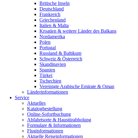
Britische Inseln
Deutschland
Frankreich
Griechenland
Italien & Malta
Kroatien & weitere Länder des Balkans
Nordamerika
Polen
Portugal
Russland & Baltikum
Schweiz & Österreich
Skandinavien
Spanien
Türkei
Tschechien
Vereinigte Arabische Emirate & Oman
Länderinformationen
Service
Aktuelles
Katalogbestellung
Online-Sofortbuchung
Abfahrtsorte & Haustürabholung
Formulare & Informationen
Fluginformationen
Aktuelle Reiseinformationen