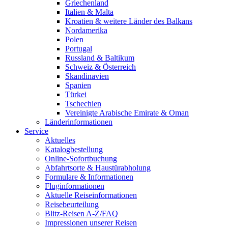
Griechenland
Italien & Malta
Kroatien & weitere Länder des Balkans
Nordamerika
Polen
Portugal
Russland & Baltikum
Schweiz & Österreich
Skandinavien
Spanien
Türkei
Tschechien
Vereinigte Arabische Emirate & Oman
Länderinformationen
Service
Aktuelles
Katalogbestellung
Online-Sofortbuchung
Abfahrtsorte & Haustürabholung
Formulare & Informationen
Fluginformationen
Aktuelle Reiseinformationen
Reisebeurteilung
Blitz-Reisen A-Z/FAQ
Impressionen unserer Reisen