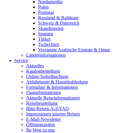
Nordamerika
Polen
Portugal
Russland & Baltikum
Schweiz & Österreich
Skandinavien
Spanien
Türkei
Tschechien
Vereinigte Arabische Emirate & Oman
Länderinformationen
Service
Aktuelles
Katalogbestellung
Online-Sofortbuchung
Abfahrtsorte & Haustürabholung
Formulare & Informationen
Fluginformationen
Aktuelle Reiseinformationen
Reisebeurteilung
Blitz-Reisen A-Z/FAQ
Impressionen unserer Reisen
E-Mail-Newsletter
Öffnungszeiten
Ihr Weg zu uns