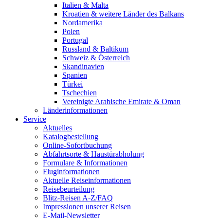
Italien & Malta
Kroatien & weitere Länder des Balkans
Nordamerika
Polen
Portugal
Russland & Baltikum
Schweiz & Österreich
Skandinavien
Spanien
Türkei
Tschechien
Vereinigte Arabische Emirate & Oman
Länderinformationen
Service
Aktuelles
Katalogbestellung
Online-Sofortbuchung
Abfahrtsorte & Haustürabholung
Formulare & Informationen
Fluginformationen
Aktuelle Reiseinformationen
Reisebeurteilung
Blitz-Reisen A-Z/FAQ
Impressionen unserer Reisen
E-Mail-Newsletter