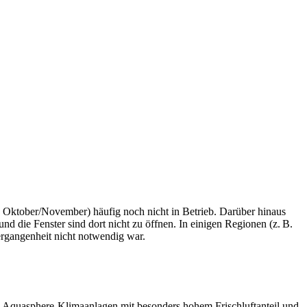
d Oktober/November) häufig noch nicht in Betrieb. Darüber hinaus
d die Fenster sind dort nicht zu öffnen. In einigen Regionen (z. B.
ergangenheit nicht notwendig war.
d Aquasphere-Klimaanlagen mit besonders hohem Frischluftanteil und