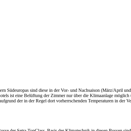
dern Südeuropas sind diese in der Vor- und Nachsaison (März/April un
otels ist eine Belüftung der Zimmer nur über die Klimaanlage möglich un
aufgrund der in der Regel dort vorherrschenden Temperaturen in der V
usse der Setra TopClass. Basis der Klimatechnik in diesen Bussen sin