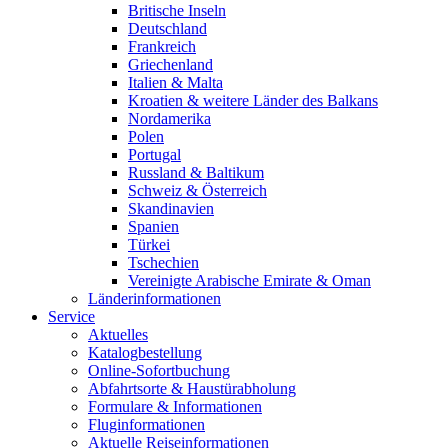
Britische Inseln
Deutschland
Frankreich
Griechenland
Italien & Malta
Kroatien & weitere Länder des Balkans
Nordamerika
Polen
Portugal
Russland & Baltikum
Schweiz & Österreich
Skandinavien
Spanien
Türkei
Tschechien
Vereinigte Arabische Emirate & Oman
Länderinformationen
Service
Aktuelles
Katalogbestellung
Online-Sofortbuchung
Abfahrtsorte & Haustürabholung
Formulare & Informationen
Fluginformationen
Aktuelle Reiseinformationen