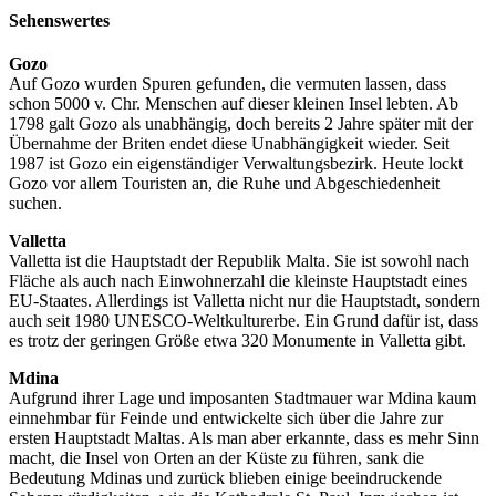
Sehenswertes
Gozo
Auf Gozo wurden Spuren gefunden, die vermuten lassen, dass
schon 5000 v. Chr. Menschen auf dieser kleinen Insel lebten. Ab
1798 galt Gozo als unabhängig, doch bereits 2 Jahre später mit der
Übernahme der Briten endet diese Unabhängigkeit wieder. Seit
1987 ist Gozo ein eigenständiger Verwaltungsbezirk. Heute lockt
Gozo vor allem Touristen an, die Ruhe und Abgeschiedenheit
suchen.
Valletta
Valletta ist die Hauptstadt der Republik Malta. Sie ist sowohl nach
Fläche als auch nach Einwohnerzahl die kleinste Hauptstadt eines
EU-Staates. Allerdings ist Valletta nicht nur die Hauptstadt, sondern
auch seit 1980 UNESCO-Weltkulturerbe. Ein Grund dafür ist, dass
es trotz der geringen Größe etwa 320 Monumente in Valletta gibt.
Mdina
Aufgrund ihrer Lage und imposanten Stadtmauer war Mdina kaum
einnehmbar für Feinde und entwickelte sich über die Jahre zur
ersten Hauptstadt Maltas. Als man aber erkannte, dass es mehr Sinn
macht, die Insel von Orten an der Küste zu führen, sank die
Bedeutung Mdinas und zurück blieben einige beeindruckende