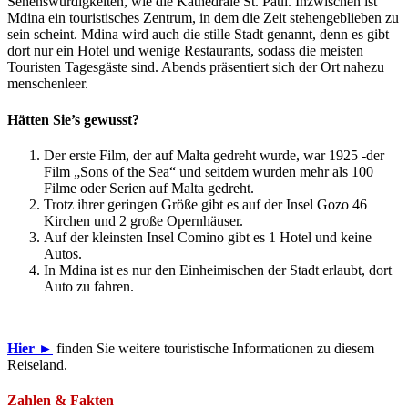
Sehenswürdigkeiten, wie die Kathedrale St. Paul. Inzwischen ist
Mdina ein touristisches Zentrum, in dem die Zeit stehengeblieben zu
sein scheint. Mdina wird auch die stille Stadt genannt, denn es gibt
dort nur ein Hotel und wenige Restaurants, sodass die meisten
Touristen Tagesgäste sind. Abends präsentiert sich der Ort nahezu
menschenleer.
Hätten Sie’s gewusst?
Der erste Film, der auf Malta gedreht wurde, war 1925 -der
Film „Sons of the Sea“ und seitdem wurden mehr als 100
Filme oder Serien auf Malta gedreht.
Trotz ihrer geringen Größe gibt es auf der Insel Gozo 46
Kirchen und 2 große Opernhäuser.
Auf der kleinsten Insel Comino gibt es 1 Hotel und keine
Autos.
In Mdina ist es nur den Einheimischen der Stadt erlaubt, dort
Auto zu fahren.
Hier ►
finden Sie weitere touristische Informationen zu diesem
Reiseland.
Zahlen & Fakten