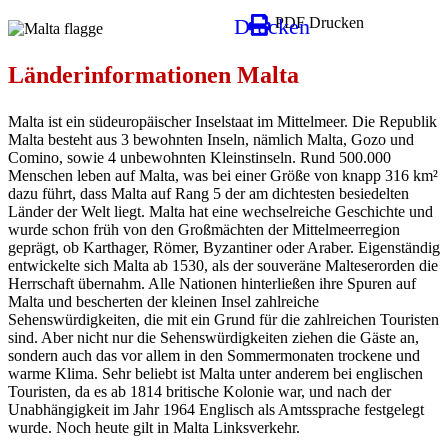
Drucken
PDF Drucken
Länderinformationen Malta
Malta ist ein südeuropäischer Inselstaat im Mittelmeer. Die Republik
Malta besteht aus 3 bewohnten Inseln, nämlich Malta, Gozo und
Comino, sowie 4 unbewohnten Kleinstinseln. Rund 500.000
Menschen leben auf Malta, was bei einer Größe von knapp 316 km²
dazu führt, dass Malta auf Rang 5 der am dichtesten besiedelten
Länder der Welt liegt. Malta hat eine wechselreiche Geschichte und
wurde schon früh von den Großmächten der Mittelmeerregion
geprägt, ob Karthager, Römer, Byzantiner oder Araber. Eigenständig
entwickelte sich Malta ab 1530, als der souveräne Malteserorden die
Herrschaft übernahm. Alle Nationen hinterließen ihre Spuren auf
Malta und bescherten der kleinen Insel zahlreiche
Sehenswürdigkeiten, die mit ein Grund für die zahlreichen Touristen
sind. Aber nicht nur die Sehenswürdigkeiten ziehen die Gäste an,
sondern auch das vor allem in den Sommermonaten trockene und
warme Klima. Sehr beliebt ist Malta unter anderem bei englischen
Touristen, da es ab 1814 britische Kolonie war, und nach der
Unabhängigkeit im Jahr 1964 Englisch als Amtssprache festgelegt
wurde. Noch heute gilt in Malta Linksverkehr.