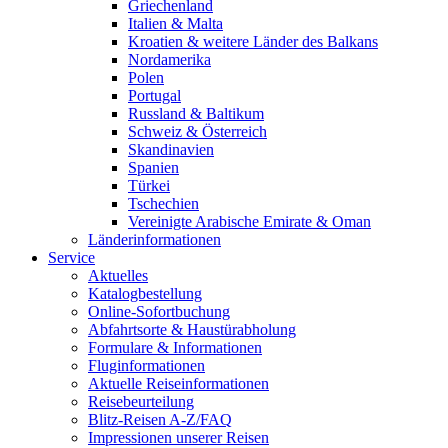
Griechenland
Italien & Malta
Kroatien & weitere Länder des Balkans
Nordamerika
Polen
Portugal
Russland & Baltikum
Schweiz & Österreich
Skandinavien
Spanien
Türkei
Tschechien
Vereinigte Arabische Emirate & Oman
Länderinformationen
Service
Aktuelles
Katalogbestellung
Online-Sofortbuchung
Abfahrtsorte & Haustürabholung
Formulare & Informationen
Fluginformationen
Aktuelle Reiseinformationen
Reisebeurteilung
Blitz-Reisen A-Z/FAQ
Impressionen unserer Reisen