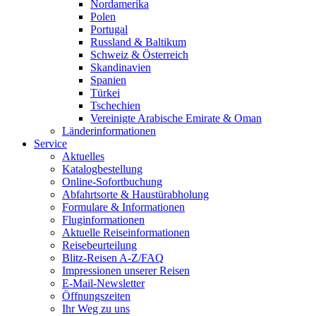
Nordamerika
Polen
Portugal
Russland & Baltikum
Schweiz & Österreich
Skandinavien
Spanien
Türkei
Tschechien
Vereinigte Arabische Emirate & Oman
Länderinformationen
Service
Aktuelles
Katalogbestellung
Online-Sofortbuchung
Abfahrtsorte & Haustürabholung
Formulare & Informationen
Fluginformationen
Aktuelle Reiseinformationen
Reisebeurteilung
Blitz-Reisen A-Z/FAQ
Impressionen unserer Reisen
E-Mail-Newsletter
Öffnungszeiten
Ihr Weg zu uns