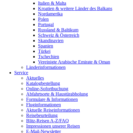
Italien & Malta
Kroatien & weitere Länder des Balkans
Nordamerika
Polen
Portugal
Russland & Baltikum
Schweiz & Österreich
Skandinavien
Spanien
Türkei
Tschechien
Vereinigte Arabische Emirate & Oman
Länderinformationen
Service
Aktuelles
Katalogbestellung
Online-Sofortbuchung
Abfahrtsorte & Haustürabholung
Formulare & Informationen
Fluginformationen
Aktuelle Reiseinformationen
Reisebeurteilung
Blitz-Reisen A-Z/FAQ
Impressionen unserer Reisen
E-Mail-Newsletter